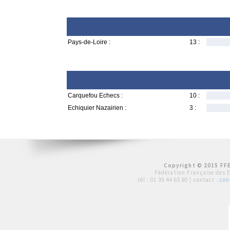
Pays-de-Loire :
13 :
Carquefou Echecs :
10 :
Echiquier Nazairien :
3 :
Copyright © 2015 FFE
Fédération Française des 
tél :
01 39 44 65 80
| contact :
con