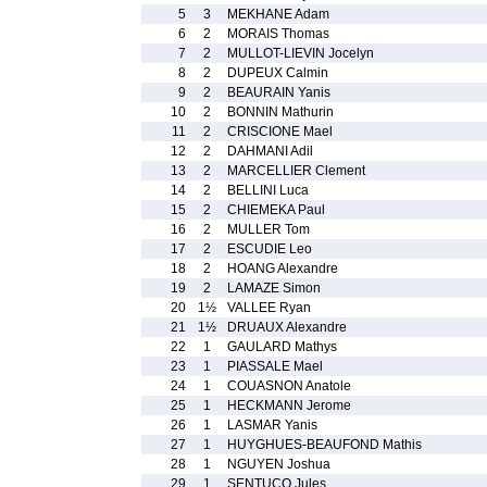
5
3
MEKHANE Adam
6
2
MORAIS Thomas
7
2
MULLOT-LIEVIN Jocelyn
8
2
DUPEUX Calmin
9
2
BEAURAIN Yanis
10
2
BONNIN Mathurin
11
2
CRISCIONE Mael
12
2
DAHMANI Adil
13
2
MARCELLIER Clement
14
2
BELLINI Luca
15
2
CHIEMEKA Paul
16
2
MULLER Tom
17
2
ESCUDIE Leo
18
2
HOANG Alexandre
19
2
LAMAZE Simon
20
1½
VALLEE Ryan
21
1½
DRUAUX Alexandre
22
1
GAULARD Mathys
23
1
PIASSALE Mael
24
1
COUASNON Anatole
25
1
HECKMANN Jerome
26
1
LASMAR Yanis
27
1
HUYGHUES-BEAUFOND Mathis
28
1
NGUYEN Joshua
29
1
SENTUCQ Jules