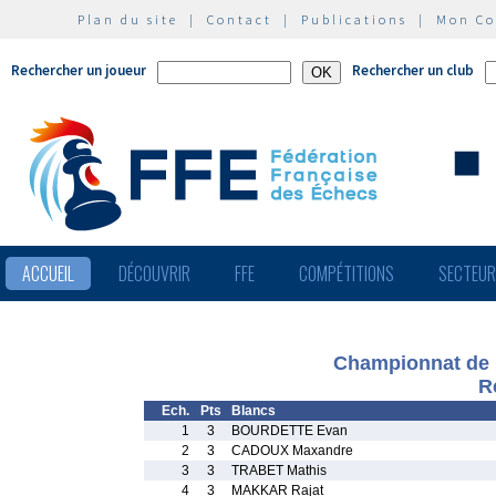
Plan du site
|
Contact
|
Publications
|
Mon C
Rechercher un joueur
Rechercher un club
ACCUEIL
DÉCOUVRIR
FFE
COMPÉTITIONS
SECTEU
Championnat de F
R
Ech.
Pts
Blancs
1
3
BOURDETTE Evan
2
3
CADOUX Maxandre
3
3
TRABET Mathis
4
3
MAKKAR Rajat