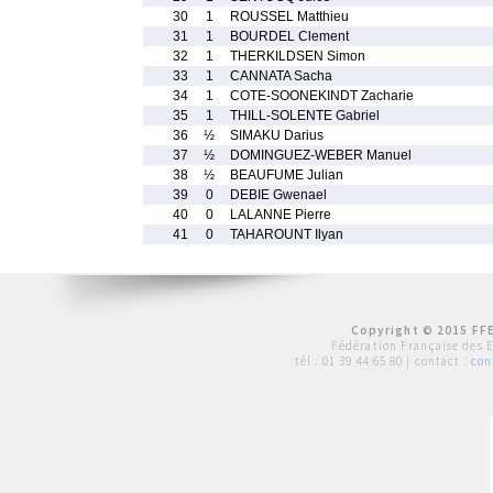
30
1
ROUSSEL Matthieu
31
1
BOURDEL Clement
32
1
THERKILDSEN Simon
33
1
CANNATA Sacha
34
1
COTE-SOONEKINDT Zacharie
35
1
THILL-SOLENTE Gabriel
36
½
SIMAKU Darius
37
½
DOMINGUEZ-WEBER Manuel
38
½
BEAUFUME Julian
39
0
DEBIE Gwenael
40
0
LALANNE Pierre
41
0
TAHAROUNT Ilyan
Copyright © 2015 FFE
Fédération Française des 
tél :
01 39 44 65 80
| contact :
con