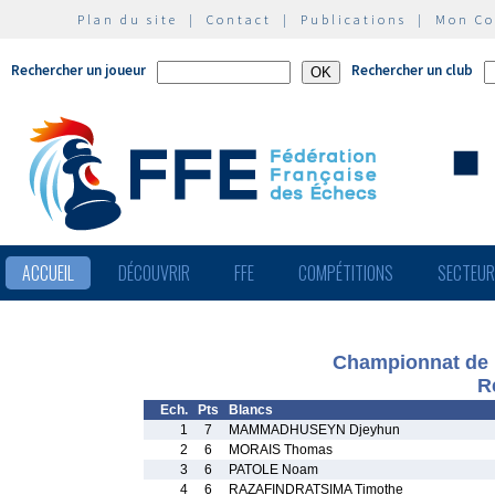
Plan du site
|
Contact
|
Publications
|
Mon C
Rechercher un joueur
Rechercher un club
ACCUEIL
DÉCOUVRIR
FFE
COMPÉTITIONS
SECTEU
Championnat de F
R
Ech.
Pts
Blancs
1
7
MAMMADHUSEYN Djeyhun
2
6
MORAIS Thomas
3
6
PATOLE Noam
4
6
RAZAFINDRATSIMA Timothe