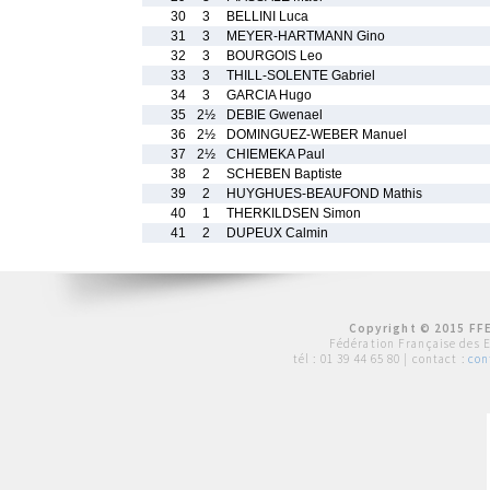
30
3
BELLINI Luca
31
3
MEYER-HARTMANN Gino
32
3
BOURGOIS Leo
33
3
THILL-SOLENTE Gabriel
34
3
GARCIA Hugo
35
2½
DEBIE Gwenael
36
2½
DOMINGUEZ-WEBER Manuel
37
2½
CHIEMEKA Paul
38
2
SCHEBEN Baptiste
39
2
HUYGHUES-BEAUFOND Mathis
40
1
THERKILDSEN Simon
41
2
DUPEUX Calmin
Copyright © 2015 FFE
Fédération Française des 
tél :
01 39 44 65 80
| contact :
con