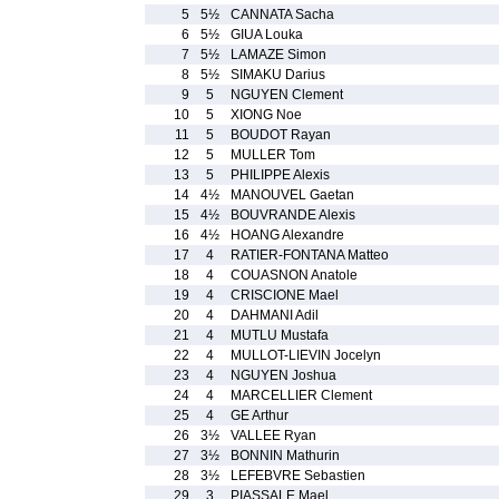
5
5½
CANNATA Sacha
6
5½
GIUA Louka
7
5½
LAMAZE Simon
8
5½
SIMAKU Darius
9
5
NGUYEN Clement
10
5
XIONG Noe
11
5
BOUDOT Rayan
12
5
MULLER Tom
13
5
PHILIPPE Alexis
14
4½
MANOUVEL Gaetan
15
4½
BOUVRANDE Alexis
16
4½
HOANG Alexandre
17
4
RATIER-FONTANA Matteo
18
4
COUASNON Anatole
19
4
CRISCIONE Mael
20
4
DAHMANI Adil
21
4
MUTLU Mustafa
22
4
MULLOT-LIEVIN Jocelyn
23
4
NGUYEN Joshua
24
4
MARCELLIER Clement
25
4
GE Arthur
26
3½
VALLEE Ryan
27
3½
BONNIN Mathurin
28
3½
LEFEBVRE Sebastien
29
3
PIASSALE Mael