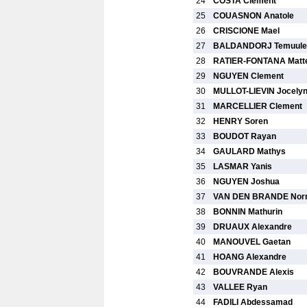
24
COSTA Clement
25
COUASNON Anatole
26
CRISCIONE Mael
27
BALDANDORJ Temuule
28
RATIER-FONTANA Matt
29
NGUYEN Clement
30
MULLOT-LIEVIN Jocely
31
MARCELLIER Clement
32
HENRY Soren
33
BOUDOT Rayan
34
GAULARD Mathys
35
LASMAR Yanis
36
NGUYEN Joshua
37
VAN DEN BRANDE Nor
38
BONNIN Mathurin
39
DRUAUX Alexandre
40
MANOUVEL Gaetan
41
HOANG Alexandre
42
BOUVRANDE Alexis
43
VALLEE Ryan
44
FADILI Abdessamad