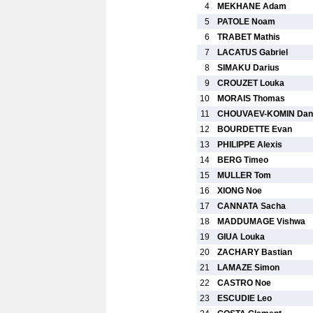
4
MEKHANE Adam
5
PATOLE Noam
6
TRABET Mathis
7
LACATUS Gabriel
8
SIMAKU Darius
9
CROUZET Louka
10
MORAIS Thomas
11
CHOUVAEV-KOMIN Dani
12
BOURDETTE Evan
13
PHILIPPE Alexis
14
BERG Timeo
15
MULLER Tom
16
XIONG Noe
17
CANNATA Sacha
18
MADDUMAGE Vishwa
19
GIUA Louka
20
ZACHARY Bastian
21
LAMAZE Simon
22
CASTRO Noe
23
ESCUDIE Leo