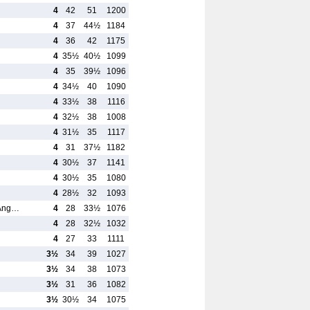
4
42
51
1200
4
37
44½
1184
4
36
42
1175
4
35½
40½
1099
4
35
39½
1096
4
34½
40
1090
4
33½
38
1116
4
32½
38
1008
4
31½
35
1117
4
31
37½
1182
4
30½
37
1141
4
30½
35
1080
4
28½
32
1093
 Ang…
4
28
33½
1076
4
28
32½
1032
4
27
33
1111
3½
34
39
1027
3½
34
38
1073
3½
31
36
1082
3½
30½
34
1075