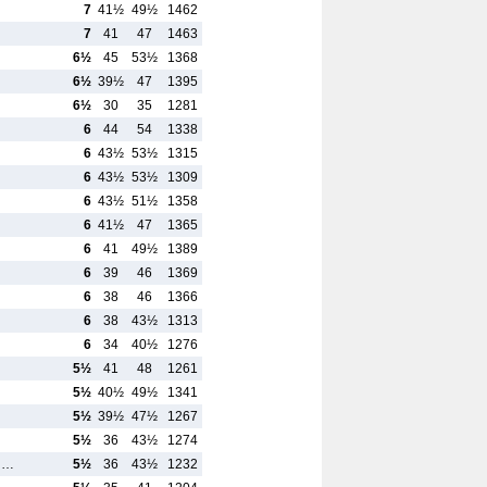
7
41½
49½
1462
7
41
47
1463
6½
45
53½
1368
6½
39½
47
1395
6½
30
35
1281
6
44
54
1338
6
43½
53½
1315
6
43½
53½
1309
6
43½
51½
1358
6
41½
47
1365
6
41
49½
1389
6
39
46
1369
6
38
46
1366
6
38
43½
1313
6
34
40½
1276
5½
41
48
1261
5½
40½
49½
1341
5½
39½
47½
1267
5½
36
43½
1274
il…
5½
36
43½
1232