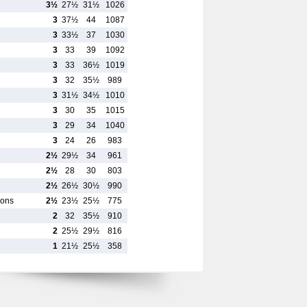
3½
27½
31½
1026
3
37½
44
1087
3
33½
37
1030
3
33
39
1092
3
33
36½
1019
3
32
35½
989
3
31½
34½
1010
3
30
35
1015
3
29
34
1040
3
24
26
983
2½
29½
34
961
2½
28
30
803
2½
26½
30½
990
eons
2½
23½
25½
775
2
32
35½
910
2
25½
29½
816
1
21½
25½
358