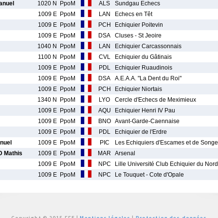
nuel
1020 N
PpoM
ALS
Sundgau Echecs
1009 E
PpoM
LAN
Echecs en Têt
1009 E
PpoM
PCH
Echiquier Poitevin
1009 E
PpoM
DSA
Cluses - St Jeoire
1040 N
PpoM
LAN
Echiquier Carcassonnais
1100 N
PpoM
CVL
Echiquier du Gâtinais
1009 E
PpoM
PDL
Echiquier Ruaudinois
1009 E
PpoM
DSA
A.E.A.A. "La Dent du Roi"
1009 E
PpoM
PCH
Echiquier Niortais
1340 N
PpoM
LYO
Cercle d'Echecs de Meximieux
1009 E
PpoM
AQU
Echiquier Henri IV Pau
1009 E
PpoM
BNO
Avant-Garde-Caennaise
1009 E
PpoM
PDL
Echiquier de l'Erdre
nuel
1009 E
PpoM
PIC
Les Echiquiers d'Escames et de Song
 Mathis
1009 E
PpoM
MAR
Arsenal
1009 E
PpoM
NPC
Lille Université Club Echiquier du Nord
1009 E
PpoM
NPC
Le Touquet - Cote d'Opale