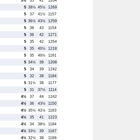
5½
35
41
1204
5
38½
45½
1269
5
37
41½
1157
5
36½
43½
1259
5
36
43
1154
5
36
42
1271
5
35
42
1254
5
35
40½
1218
5
35
40½
1161
5
34½
39
1208
5
34
39
1242
5
32
38
1184
5
31½
38
1177
5
31
37½
1114
4½
37
44
1242
4½
36
43½
1150
4½
35½
42½
1163
4½
35
41
1223
4½
34
38½
1184
4½
33½
39
1167
4½
32½
38
1169