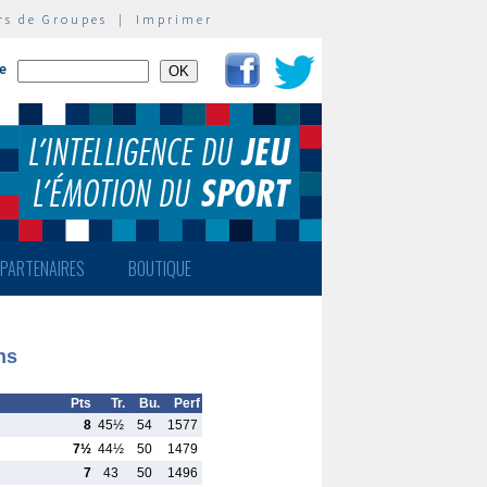
rs de Groupes
|
Imprimer
te
PARTENAIRES
BOUTIQUE
ns
Pts
Tr.
Bu.
Perf
8
45½
54
1577
7½
44½
50
1479
7
43
50
1496