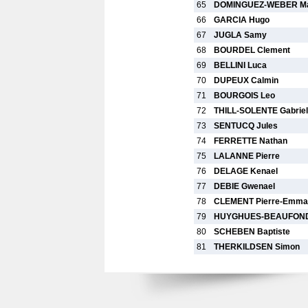
65
DOMINGUEZ-WEBER Ma
66
GARCIA Hugo
67
JUGLA Samy
68
BOURDEL Clement
69
BELLINI Luca
70
DUPEUX Calmin
71
BOURGOIS Leo
72
THILL-SOLENTE Gabriel
73
SENTUCQ Jules
74
FERRETTE Nathan
75
LALANNE Pierre
76
DELAGE Kenael
77
DEBIE Gwenael
78
CLEMENT Pierre-Emma
79
HUYGHUES-BEAUFOND
80
SCHEBEN Baptiste
81
THERKILDSEN Simon