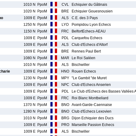
1010 N
PpoM
CVL
Echiquier du Gâtinais
1020 N
PpoM
BRE
Echiquier Gouesnousien
no
1009 E
PpoM
ALS
C.E. des 3 Pays
1250 N
PpoM
LYO
Pompidou Lyon Echecs
1150 N
PpoM
FRC
BelfortEchecs-AEAU
1009 E
PpoM
PDL
Carquefou Echecs
1009 E
PpoM
ALS
Club d'Echecs d'Altorf
1009 E
PpoM
BRE
Rennes Paul Bert
1080 N
PpoM
MAR
Le Roi Saléen
1010 N
PpoM
ALS
Bischwiller
harie
1009 E
PpoM
HNO
Rouen Echecs
1230 N
PpoM
MPY
"Le Gambit "de Muret
1009 E
PpoM
NPC
Club d'Echecs Anserien
1009 E
PpoM
PDL
Le Club d'Echecs des Basses Vallées
1009 E
PpoM
FRC
Roi Blanc Montbeliard
1370 N
PpoM
BNO
Avant-Garde-Caennaise
1280 N
PpoM
BNO
Club d'Echecs Lexovien
1010 N
PpoM
BRG
Dijon Echiquier des Ducs
1009 E
PpoM
PRO
Marseille Passion Echecs
1009 E
PpoM
ALS
Bischwiller