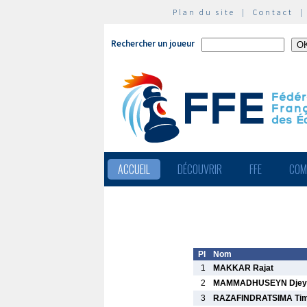
Plan du site
|
Contact
Rechercher un joueur
ACCUEIL
DÉCOUVRIR
FFE
COM
Pl
Nom
1
MAKKAR Rajat
2
MAMMADHUSEYN Djey
3
RAZAFINDRATSIMA Tim