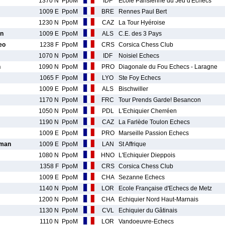
1370 N
PpoM
IDF
Ecole Parisienne du Jeu d'Echecs
1009 E
PpoM
BRE
Rennes Paul Bert
1230 N
PpoM
CAZ
La Tour Hyéroise
n
1009 E
PpoM
ALS
C.E. des 3 Pays
eo
1238 F
PpoM
CRS
Corsica Chess Club
1070 N
PpoM
IDF
Noisiel Echecs
n
1090 N
PpoM
PRO
Diagonale du Fou Echecs - Laragne
1065 F
PpoM
LYO
Ste Foy Echecs
1009 E
PpoM
ALS
Bischwiller
1170 N
PpoM
FRC
Tour Prends Garde! Besancon
1050 N
PpoM
PDL
L'Echiquier Cherréen
1190 N
PpoM
CAZ
La Farlède Toulon Echecs
1009 E
PpoM
PRO
Marseille Passion Echecs
man
1009 E
PpoM
LAN
St Affrique
1080 N
PpoM
HNO
L'Echiquier Dieppois
1358 F
PpoM
CRS
Corsica Chess Club
1009 E
PpoM
CHA
Sezanne Echecs
1140 N
PpoM
LOR
Ecole Française d'Echecs de Metz
1200 N
PpoM
CHA
Echiquier Nord Haut-Marnais
1130 N
PpoM
CVL
Echiquier du Gâtinais
1110 N
PpoM
LOR
Vandoeuvre-Echecs