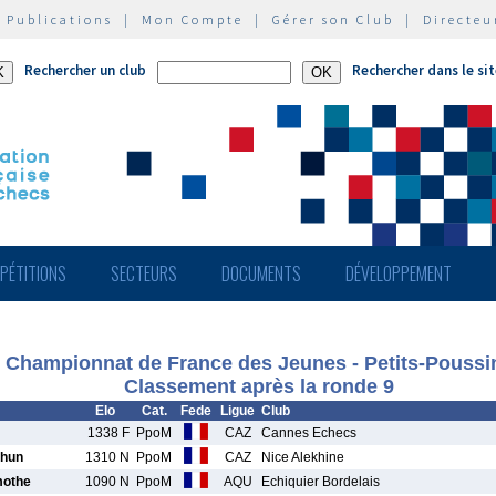
|
Publications
|
Mon Compte
|
Gérer son Club
|
Directeu
Rechercher un club
Rechercher dans le si
PÉTITIONS
SECTEURS
DOCUMENTS
DÉVELOPPEMENT
Championnat de France des Jeunes - Petits-Poussi
Classement après la ronde 9
Elo
Cat.
Fede
Ligue
Club
1338 F
PpoM
CAZ
Cannes Echecs
hun
1310 N
PpoM
CAZ
Nice Alekhine
othe
1090 N
PpoM
AQU
Echiquier Bordelais