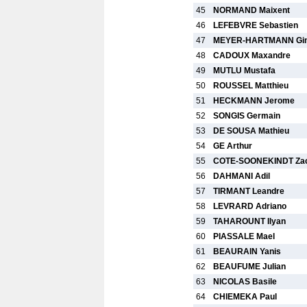
45
NORMAND Maixent
46
LEFEBVRE Sebastien
47
MEYER-HARTMANN Gi
48
CADOUX Maxandre
49
MUTLU Mustafa
50
ROUSSEL Matthieu
51
HECKMANN Jerome
52
SONGIS Germain
53
DE SOUSA Mathieu
54
GE Arthur
55
COTE-SOONEKINDT Zac
56
DAHMANI Adil
57
TIRMANT Leandre
58
LEVRARD Adriano
59
TAHAROUNT Ilyan
60
PIASSALE Mael
61
BEAURAIN Yanis
62
BEAUFUME Julian
63
NICOLAS Basile
64
CHIEMEKA Paul