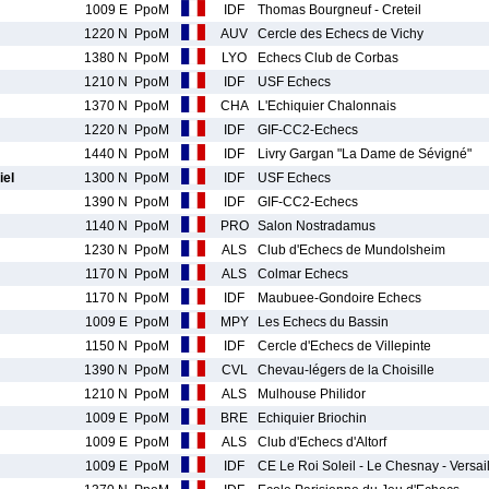
1009 E
PpoM
IDF
Thomas Bourgneuf - Creteil
1220 N
PpoM
AUV
Cercle des Echecs de Vichy
1380 N
PpoM
LYO
Echecs Club de Corbas
1210 N
PpoM
IDF
USF Echecs
1370 N
PpoM
CHA
L'Echiquier Chalonnais
1220 N
PpoM
IDF
GIF-CC2-Echecs
1440 N
PpoM
IDF
Livry Gargan "La Dame de Sévigné"
el
1300 N
PpoM
IDF
USF Echecs
1390 N
PpoM
IDF
GIF-CC2-Echecs
1140 N
PpoM
PRO
Salon Nostradamus
1230 N
PpoM
ALS
Club d'Echecs de Mundolsheim
1170 N
PpoM
ALS
Colmar Echecs
1170 N
PpoM
IDF
Maubuee-Gondoire Echecs
1009 E
PpoM
MPY
Les Echecs du Bassin
1150 N
PpoM
IDF
Cercle d'Echecs de Villepinte
1390 N
PpoM
CVL
Chevau-légers de la Choisille
1210 N
PpoM
ALS
Mulhouse Philidor
1009 E
PpoM
BRE
Echiquier Briochin
1009 E
PpoM
ALS
Club d'Echecs d'Altorf
1009 E
PpoM
IDF
CE Le Roi Soleil - Le Chesnay - Versa