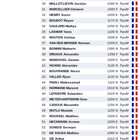
30
MULLOT-LIEVIN Jocelyn
1090 N
PpoM
31
MARCELLIER Clement
1065 F
PpoM
32
HENRY Soren
1009 E
PpoM
33
BOUDOT Rayan
1170 N
PpoM
34
GAULARD Mathys
1050 N
PpoM
35
LASMAR Yanis
1190 N
PpoM
36
NGUYEN Joshua
1009 E
PpoM
37
VAN DEN BRANDE Norman
1009 E
PpoM
38
BONNIN Mathurin
1080 N
PpoM
39
DRUAUX Alexandre
1358 F
PpoM
40
MANOUVEL Gaetan
1009 E
PpoM
41
HOANG Alexandre
1140 N
PpoM
42
BOUVRANDE Alexis
1200 N
PpoM
43
VALLEE Ryan
1130 N
PpoM
44
FADILI Abdessamad
1110 N
PpoM
45
NORMAND Maixent
1010 N
PpoM
46
LEFEBVRE Sebastien
1020 N
PpoM
47
MEYER-HARTMANN Gino
1009 E
PpoM
48
CADOUX Maxandre
1250 N
PpoM
49
MUTLU Mustafa
1150 N
PpoM
50
ROUSSEL Matthieu
1009 E
PpoM
51
HECKMANN Jerome
1009 E
PpoM
52
SONGIS Germain
1009 E
PpoM
53
DE SOUSA Mathieu
1080 N
PpoM
54
GE Arthur
1010 N
PpoM