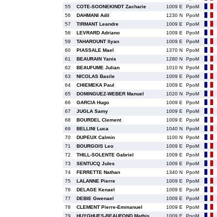
55
COTE-SOONEKINDT Zacharie
1009 E
PpoM
56
DAHMANI Adil
1230 N
PpoM
57
TIRMANT Leandre
1009 E
PpoM
58
LEVRARD Adriano
1009 E
PpoM
59
TAHAROUNT Ilyan
1009 E
PpoM
60
PIASSALE Mael
1370 N
PpoM
61
BEAURAIN Yanis
1280 N
PpoM
62
BEAUFUME Julian
1010 N
PpoM
63
NICOLAS Basile
1009 E
PpoM
64
CHIEMEKA Paul
1009 E
PpoM
65
DOMINGUEZ-WEBER Manuel
1020 N
PpoM
66
GARCIA Hugo
1009 E
PpoM
67
JUGLA Samy
1009 E
PpoM
68
BOURDEL Clement
1009 E
PpoM
69
BELLINI Luca
1040 N
PpoM
70
DUPEUX Calmin
1100 N
PpoM
71
BOURGOIS Leo
1009 E
PpoM
72
THILL-SOLENTE Gabriel
1009 E
PpoM
73
SENTUCQ Jules
1009 E
PpoM
74
FERRETTE Nathan
1340 N
PpoM
75
LALANNE Pierre
1009 E
PpoM
76
DELAGE Kenael
1009 E
PpoM
77
DEBIE Gwenael
1009 E
PpoM
78
CLEMENT Pierre-Emmanuel
1009 E
PpoM
79
HUYGHUES-BEAUFOND Mathis
1009 E
PpoM