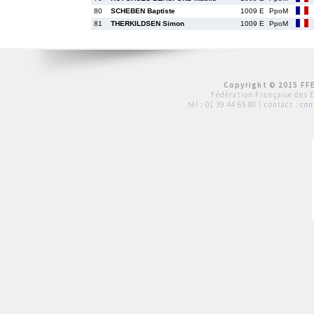
80
SCHEBEN Baptiste
1009 E
PpoM
81
THERKILDSEN Simon
1009 E
PpoM
Copyright © 2015 FFE
Fédération Française des 
tél :
01 39 44 65 80
| contact :
con