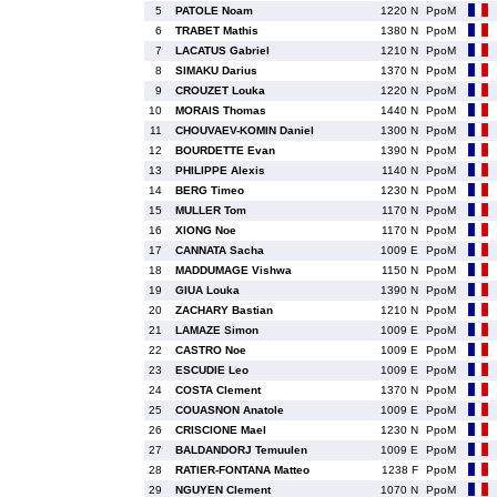
5
PATOLE Noam
1220 N
PpoM
6
TRABET Mathis
1380 N
PpoM
7
LACATUS Gabriel
1210 N
PpoM
8
SIMAKU Darius
1370 N
PpoM
9
CROUZET Louka
1220 N
PpoM
10
MORAIS Thomas
1440 N
PpoM
11
CHOUVAEV-KOMIN Daniel
1300 N
PpoM
12
BOURDETTE Evan
1390 N
PpoM
13
PHILIPPE Alexis
1140 N
PpoM
14
BERG Timeo
1230 N
PpoM
15
MULLER Tom
1170 N
PpoM
16
XIONG Noe
1170 N
PpoM
17
CANNATA Sacha
1009 E
PpoM
18
MADDUMAGE Vishwa
1150 N
PpoM
19
GIUA Louka
1390 N
PpoM
20
ZACHARY Bastian
1210 N
PpoM
21
LAMAZE Simon
1009 E
PpoM
22
CASTRO Noe
1009 E
PpoM
23
ESCUDIE Leo
1009 E
PpoM
24
COSTA Clement
1370 N
PpoM
25
COUASNON Anatole
1009 E
PpoM
26
CRISCIONE Mael
1230 N
PpoM
27
BALDANDORJ Temuulen
1009 E
PpoM
28
RATIER-FONTANA Matteo
1238 F
PpoM
29
NGUYEN Clement
1070 N
PpoM