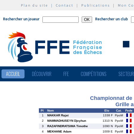
Plan du site
|
Contact
|
Publications
|
Mon C
Rechercher un joueur
Rechercher un club
ACCUEIL
DÉCOUVRIR
FFE
COMPÉTITIONS
SECTEU
Championnat de F
Grille 
Pl
Nom
Elo
Cat.
Fede
1
MAKKAR Rajat
1338 F
PpoM
2
MAMMADHUSEYN Djeyhun
1310 N
PpoM
3
RAZAFINDRATSIMA Timothe
1090 N
PpoM
4
MEKHANE Adam
1009 E
PpoM