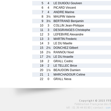
5
4
LE DUIGOU Goulven
6
4
PICARD Vincent
7
4
ANDRE Marine
8
3½
MAUPIN Valerie
9
3½
BERTRAND Benjamin
10
3
COLLIN Jean-Philippe
11
3
DESGRANGES Christophe
12
3
LEFEBVRE Alexandre
13
3
MARTIN Frederic
14
3
LE DU Maelle
15
2½
DONCHEZ Gilbert
16
2½
RANNOU Noel
17
2½
LE DU Anaelle
18
2
GRALL Cedric
19
2
LE TELLEC Brice
20
1½
BEAUDOIN Damien
21
1
MARCHADOUR Celine
22
0
GRALL Neva
Copyright © 2015 FFE
Fédération Française des 
tél :
01 39 44 65 80
| contact :
con