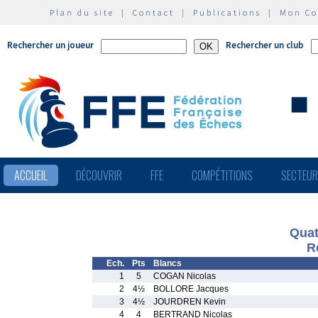
Plan du site
|
Contact
|
Publications
|
Mon C
Rechercher un joueur
Rechercher un club
ACCUEIL
DÉCOUVRIR
FFE
COMPÉTITIONS
SECTEU
Quat
R
Ech.
Pts
Blancs
1
5
COGAN Nicolas
2
4½
BOLLORE Jacques
3
4½
JOURDREN Kevin
4
4
BERTRAND Nicolas