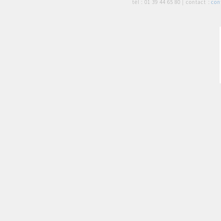
tél :
01 39 44 65 80
| contact :
con