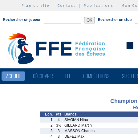
Plan du site
|
Contact
|
Publications
|
Mon C
Rechercher un joueur
Rechercher un club
ACCUEIL
DÉCOUVRIR
FFE
COMPÉTITIONS
SECTEU
Championn
R
Ech.
Pts
Blancs
1
4
SIAGIAN Nina
2
3½
GILLARD Martin
3
3
MASSON Charles
4
3
DEFEZ Max