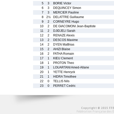
5
3
BORIE Victor
6
3
DEQUINCEY Simon
7
3
MERCIER Pauline
8
2½
DELATTRE Guillaume
9
2
CORNEYRE Hugo
10
2
DE GIACOMONI Jean-Baptiste
11
2
DJIDJELI Sarah
12
2
RENAZE Alexis
13
2
DESCOS Maxime
14
2
DYEN Matthias
15
2
AHIZI Blaise
16
2
FATHA Romain
17
1
KIEU Clement
18
1
PROTON Theo
19
1
LOUARTANI Amed-Allane
20
1
YETTE Henryck
21
1
HIDRA Timothee
22
0
TELLIS Nils
23
0
PERRET Cedric
Copyright © 2015 FFE
Fédération Française des 