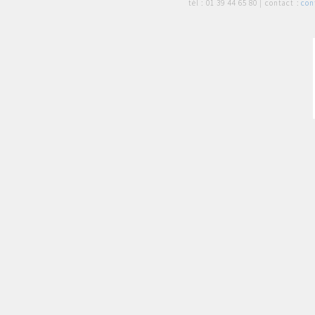
tél :
01 39 44 65 80
| contact :
con