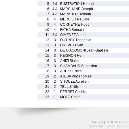
5
4½
EUSTRATIOU Housni
6
4½
MARCHAND Joseph
7
4½
MARATIER Romain
8
4
MERCIER Pauline
9
4
CORNEYRE Hugo
10
4
FATHA Romain
11
3½
GIMENEZ Adrien
12
3
DUTREY Theophile
13
3
DREVET Evan
14
3
DE GIACOMONI Jean-Baptiste
15
3
PEIGNON Henri
16
3
AHIZI Blaise
17
3
CHAMBAUD Sebastien
18
3
AREZKI Riles
19
2
ATEBA Vincent-Mael
20
2
SITOUZE Aurelien
21
2
TELLIS Nils
22
1
PERRET Cedric
23
1
MOZO Chloe
Copyright © 2015 FFE
Fédération Française des 