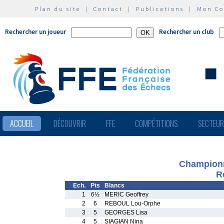
Plan du site
|
Contact
|
Publications
|
Mon C
Rechercher un joueur
Rechercher un club
ACCUEIL
DÉCOUVRIR
FFE
COMPÉTITIONS
SECTEU
Championn
R
Ech.
Pts
Blancs
1
6½
MERIC Geoffrey
2
6
REBOUL Lou-Orphe
3
5
GEORGES Lisa
4
5
SIAGIAN Nina