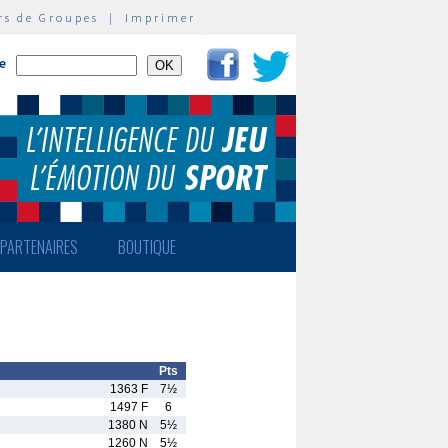
rs de Groupes
|
Imprimer
te
PARTENAIRES
BOUTIQUE
Pts
1363 F
7½
1497 F
6
1380 N
5½
1260 N
5½