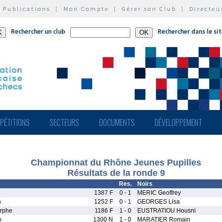
|
Publications
|
Mon Compte
|
Gérer son Club
|
Directeu
Rechercher un club
Rechercher dans le si
PÉTITIONS
SECTEURS
DOCUMENTS
DÉVELOPPEMENT
Championnat du Rhône Jeunes Pupilles
Résultats de la ronde 9
Res.
Noirs
1387 F
0 - 1
MERIC Geoffrey
n
1252 F
0 - 1
GEORGES Lisa
rphe
1186 F
1 - 0
EUSTRATIOU Housni
n
1300 N
1 - 0
MARATIER Romain