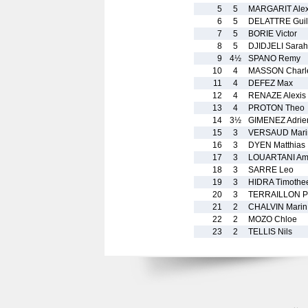
5
5
MARGARIT Ale
6
5
DELATTRE Gui
7
5
BORIE Victor
8
5
DJIDJELI Sarah
9
4½
SPANO Remy
10
4
MASSON Charl
11
4
DEFEZ Max
12
4
RENAZE Alexis
13
4
PROTON Theo
14
3½
GIMENEZ Adrie
15
3
VERSAUD Mari
16
3
DYEN Matthias
17
3
LOUARTANI Am
18
3
SARRE Leo
19
3
HIDRA Timothe
20
3
TERRAILLON Pa
21
2
CHALVIN Marin
22
2
MOZO Chloe
23
2
TELLIS Nils