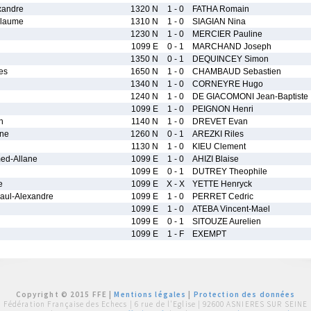
xandre
1320 N
1 - 0
FATHA Romain
llaume
1310 N
1 - 0
SIAGIAN Nina
1230 N
1 - 0
MERCIER Pauline
1099 E
0 - 1
MARCHAND Joseph
1350 N
0 - 1
DEQUINCEY Simon
es
1650 N
1 - 0
CHAMBAUD Sebastien
1340 N
1 - 0
CORNEYRE Hugo
1240 N
1 - 0
DE GIACOMONI Jean-Baptiste
1099 E
1 - 0
PEIGNON Henri
n
1140 N
1 - 0
DREVET Evan
ne
1260 N
0 - 1
AREZKI Riles
1130 N
1 - 0
KIEU Clement
ed-Allane
1099 E
1 - 0
AHIZI Blaise
1099 E
0 - 1
DUTREY Theophile
e
1099 E
X - X
YETTE Henryck
ul-Alexandre
1099 E
1 - 0
PERRET Cedric
1099 E
1 - 0
ATEBA Vincent-Mael
1099 E
0 - 1
SITOUZE Aurelien
1099 E
1 - F
EXEMPT
Copyright © 2015 FFE |
Mentions légales
|
Protection des données
Fédération Française des Echecs |
6 rue de l'Eglise | 92600 ASNIERES SUR SEINE