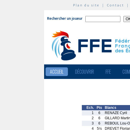
Plan du site
|
Contact
Rechercher un joueur
ACCUEIL
DÉCOUVRIR
FFE
COM
Ech.
Pts
Blancs
1
6
RENAZE Cyril
2
6
GILLARD Marti
3
6
REBOUL Lou-O
4
5½
DREVET Floria