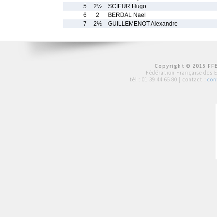
5
2½
SCIEUR Hugo
6
2
BERDAL Nael
7
2½
GUILLEMENOT Alexandre
Copyright © 2015 FFE
Fédération Française des 
tél :
01 39 44 65 80
| contact :
con