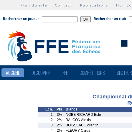
Plan du site
|
Contact
|
Publications
|
Mon C
Rechercher un joueur
Rechercher un club
ACCUEIL
DÉCOUVRIR
FFE
COMPÉTITIONS
SECTEU
Championnat du
R
Ech.
Pts
Blancs
1
3½
NOBE RICHARD Esto
2
2½
BALCON Alexis
3
2½
BOISSEAU Corentin
4
2½
FLEURY Cyrus