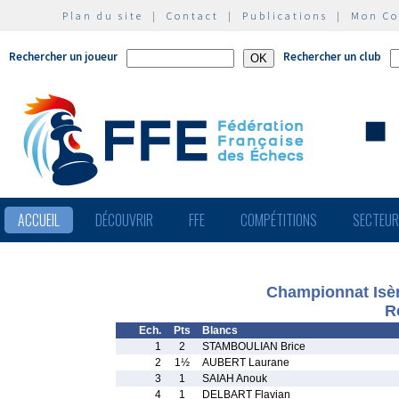
Plan du site
|
Contact
|
Publications
|
Mon C
Rechercher un joueur
Rechercher un club
ACCUEIL
DÉCOUVRIR
FFE
COMPÉTITIONS
SECTEU
Championnat Isèr
R
Ech.
Pts
Blancs
1
2
STAMBOULIAN Brice
2
1½
AUBERT Laurane
3
1
SAIAH Anouk
4
1
DELBART Flavian