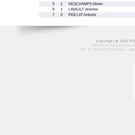
5
1
DESCHAMPS Olivier
6
1
LAVAULT Jeremie
7
0
PIOLLAT Antoine
Copyright © 2015 FFE
Fédération Française des 
tél :
01 39 44 65 80
| contact :
con