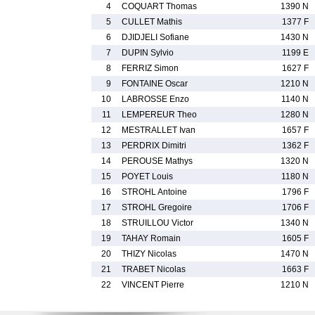
4
COQUART Thomas
1390 N
5
CULLET Mathis
1377 F
6
DJIDJELI Sofiane
1430 N
7
DUPIN Sylvio
1199 E
8
FERRIZ Simon
1627 F
9
FONTAINE Oscar
1210 N
10
LABROSSE Enzo
1140 N
11
LEMPEREUR Theo
1280 N
12
MESTRALLET Ivan
1657 F
13
PERDRIX Dimitri
1362 F
14
PEROUSE Mathys
1320 N
15
POYET Louis
1180 N
16
STROHL Antoine
1796 F
17
STROHL Gregoire
1706 F
18
STRUILLOU Victor
1340 N
19
TAHAY Romain
1605 F
20
THIZY Nicolas
1470 N
21
TRABET Nicolas
1663 F
22
VINCENT Pierre
1210 N