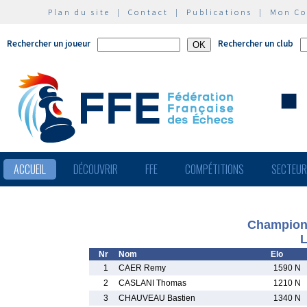
Plan du site
|
Contact
|
Publications
|
Mon C
Rechercher un joueur
Rechercher un club
ACCUEIL
DÉCOUVRIR
FFE
COMPÉTITIONS
SECTEU
Championn
L
Nr
Nom
Elo
1
CAER Remy
1590 N
2
CASLANI Thomas
1210 N
3
CHAUVEAU Bastien
1340 N