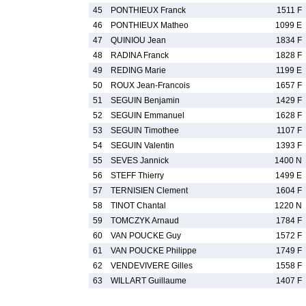
45
PONTHIEUX Franck
1511 F
46
PONTHIEUX Matheo
1099 E
47
QUINIOU Jean
1834 F
48
RADINA Franck
1828 F
49
REDING Marie
1199 E
50
ROUX Jean-Francois
1657 F
51
SEGUIN Benjamin
1429 F
52
SEGUIN Emmanuel
1628 F
53
SEGUIN Timothee
1107 F
54
SEGUIN Valentin
1393 F
55
SEVES Jannick
1400 N
56
STEFF Thierry
1499 E
57
TERNISIEN Clement
1604 F
58
TINOT Chantal
1220 N
59
TOMCZYK Arnaud
1784 F
60
VAN POUCKE Guy
1572 F
61
VAN POUCKE Philippe
1749 F
62
VENDEVIVERE Gilles
1558 F
63
WILLART Guillaume
1407 F