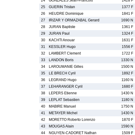
24
GONZALES Jean-Francois
1428 F
25
GUERIN Tristan
1377 F
26
HEUDRE Dominique
1841 F
27
IRIZAR Y ORMAZABAL Gerard
1690 N
28
JURAN Baptiste
1361 F
29
JURAN Paul
1324 F
30
KACHTI Anouar
1631 F
31
KESSLER Hugo
1556 F
32
LAMBERT Clement
1722 F
33
LANDON Boris
1330 N
34
LAROUMANIE Gilles
1500 N
35
LE BRECH Cyril
1892 F
36
LEGRAND Hugo
1160 N
37
LEHARANGER Cyril
1680 F
38
LEPERS Etienne
1430 N
39
LEPLAT Sebastien
1180 N
40
MABIRE Manuel
1750 N
41
METAYER Michel
1430 N
42
MORETTO Roberto Lorenzo
1870 F
43
MOUGAS Alain
1590 N
44
NGUYEN-CADORET Nathan
1509 F