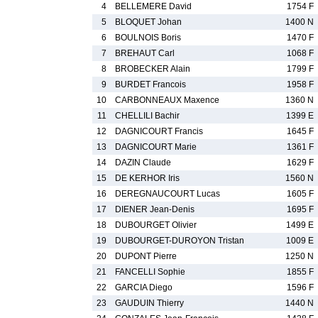
4
BELLEMERE David
1754 F
5
BLOQUET Johan
1400 N
6
BOULNOIS Boris
1470 F
7
BREHAUT Carl
1068 F
8
BROBECKER Alain
1799 F
9
BURDET Francois
1958 F
10
CARBONNEAUX Maxence
1360 N
11
CHELLILI Bachir
1399 E
12
DAGNICOURT Francis
1645 F
13
DAGNICOURT Marie
1361 F
14
DAZIN Claude
1629 F
15
DE KERHOR Iris
1560 N
16
DEREGNAUCOURT Lucas
1605 F
17
DIENER Jean-Denis
1695 F
18
DUBOURGET Olivier
1499 E
19
DUBOURGET-DUROYON Tristan
1009 E
20
DUPONT Pierre
1250 N
21
FANCELLI Sophie
1855 F
22
GARCIA Diego
1596 F
23
GAUDUIN Thierry
1440 N