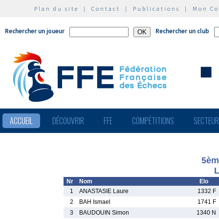
Plan du site
|
Contact
|
Publications
|
Mon C
Rechercher un joueur
Rechercher un club
ACCUEIL
DÉCOUVRIR
FFE
COMPÉTITIONS
SECTEU
5èm
L
Nr
Nom
Elo
1
ANASTASIE Laure
1332 F
2
BAH Ismael
1741 F
3
BAUDOUIN Simon
1340 N