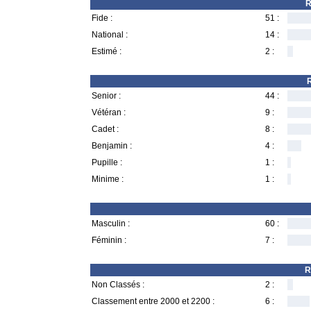
R
Fide :
51 :
National :
14 :
Estimé :
2 :
R
Senior :
44 :
Vétéran :
9 :
Cadet :
8 :
Benjamin :
4 :
Pupille :
1 :
Minime :
1 :
Masculin :
60 :
Féminin :
7 :
R
Non Classés :
2 :
Classement entre 2000 et 2200 :
6 :