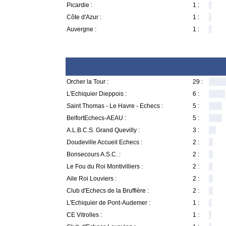
Picardie :
1 :
Côte d'Azur :
1 :
Auvergne :
1 :
Orcher la Tour :
29 :
L'Echiquier Dieppois :
6 :
Saint Thomas - Le Havre - Echecs :
5 :
BelfortEchecs-AEAU :
5 :
A.L.B.C.S. Grand Quevilly :
3 :
Doudeville Accueil Echecs :
2 :
Bonsecours A.S.C. :
2 :
Le Fou du Roi Montivilliers :
2 :
Aile Roi Louviers :
2 :
Club d'Echecs de la Bruffière :
2 :
L'Echiquier de Pont-Audemer :
1 :
CE Vitrolles :
1 :