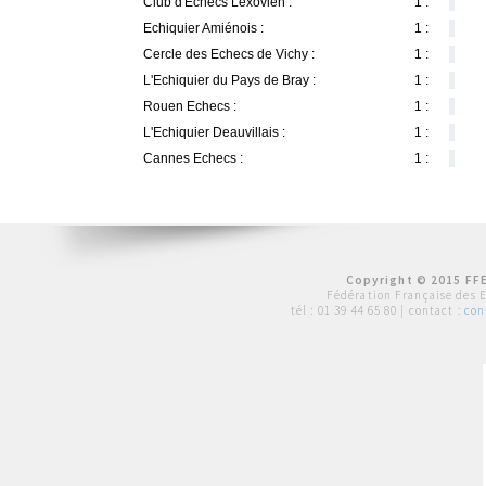
Club d'Echecs Lexovien :
1 :
Echiquier Amiénois :
1 :
Cercle des Echecs de Vichy :
1 :
L'Echiquier du Pays de Bray :
1 :
Rouen Echecs :
1 :
L'Echiquier Deauvillais :
1 :
Cannes Echecs :
1 :
Copyright © 2015 FFE
Fédération Française des 
tél :
01 39 44 65 80
| contact :
con