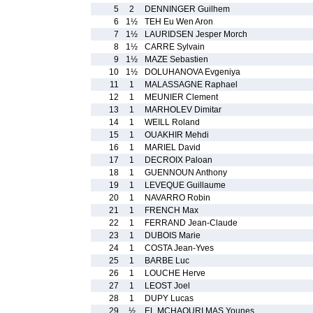
5
2
DENNINGER Guilhem
6
1½
TEH Eu Wen Aron
7
1½
LAURIDSEN Jesper Morch
8
1½
CARRE Sylvain
9
1½
MAZE Sebastien
10
1½
DOLUHANOVA Evgeniya
11
1
MALASSAGNE Raphael
12
1
MEUNIER Clement
13
1
MARHOLEV Dimitar
14
1
WEILL Roland
15
1
OUAKHIR Mehdi
16
1
MARIEL David
17
1
DECROIX Paloan
18
1
GUENNOUN Anthony
19
1
LEVEQUE Guillaume
20
1
NAVARRO Robin
21
1
FRENCH Max
22
1
FERRAND Jean-Claude
23
1
DUBOIS Marie
24
1
COSTA Jean-Yves
25
1
BARBE Luc
26
1
LOUCHE Herve
27
1
LEOST Joel
28
1
DUPY Lucas
29
½
EL MCHAOURI MAS Younes