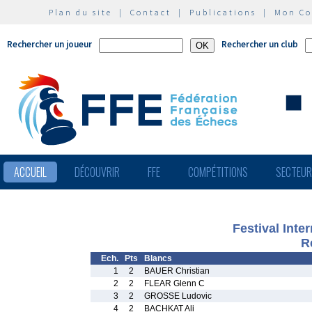
Plan du site
|
Contact
|
Publications
|
Mon C
Rechercher un joueur
Rechercher un club
ACCUEIL
DÉCOUVRIR
FFE
COMPÉTITIONS
SECTEU
Festival Inte
R
Ech.
Pts
Blancs
1
2
BAUER Christian
2
2
FLEAR Glenn C
3
2
GROSSE Ludovic
4
2
BACHKAT Ali