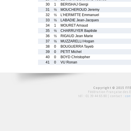
30
1
BERISHAJ Giergi
31
½
MOUCHEROUD Jeremy
32
½
L'HERMITTE Emmanuel
33
½
LABADIE Jean-Jacques
34
1
MOURET Arnaud
35
½
CHARRUYER Baptiste
36
½
RIGAUD Jean Marie
37
½
MUZZARELLI Hogan
38
0
BOUGUERRA Tayeb
39
0
PETIT Michel
40
0
BOYD Christopher
41
0
VU Ronan
Copyright © 2015 FFE
Fédération Française des 
tél :
01 39 44 65 80
| contact :
con