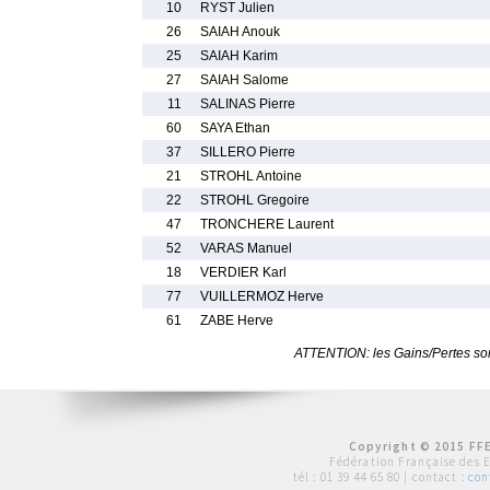
10
RYST Julien
26
SAIAH Anouk
25
SAIAH Karim
27
SAIAH Salome
11
SALINAS Pierre
60
SAYA Ethan
37
SILLERO Pierre
21
STROHL Antoine
22
STROHL Gregoire
47
TRONCHERE Laurent
52
VARAS Manuel
18
VERDIER Karl
77
VUILLERMOZ Herve
61
ZABE Herve
ATTENTION: les Gains/Pertes sont
Copyright © 2015 FFE
Fédération Française des 
tél :
01 39 44 65 80
| contact :
con