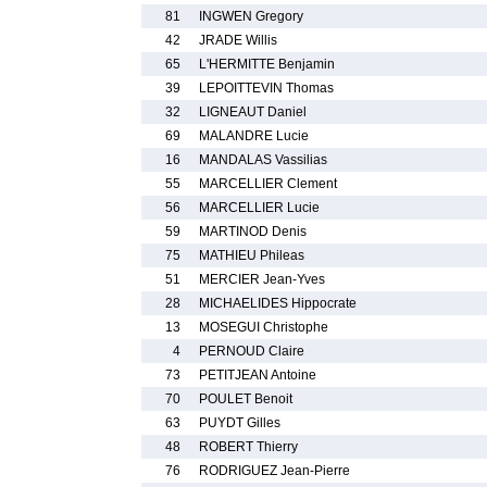
81
INGWEN Gregory
42
JRADE Willis
65
L'HERMITTE Benjamin
39
LEPOITTEVIN Thomas
32
LIGNEAUT Daniel
69
MALANDRE Lucie
16
MANDALAS Vassilias
55
MARCELLIER Clement
56
MARCELLIER Lucie
59
MARTINOD Denis
75
MATHIEU Phileas
51
MERCIER Jean-Yves
28
MICHAELIDES Hippocrate
13
MOSEGUI Christophe
4
PERNOUD Claire
73
PETITJEAN Antoine
70
POULET Benoit
63
PUYDT Gilles
48
ROBERT Thierry
76
RODRIGUEZ Jean-Pierre