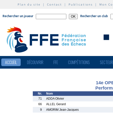
Plan du site
|
Contact
|
Publications
|
Mon C
Rechercher un joueur
Rechercher un club
ACCUEIL
DÉCOUVRIR
FFE
COMPÉTITIONS
SECTEU
14e OP
Perform
Nr.
Nom
71
ADDA Olivier
66
ALLEL Gerard
9
AMORIM Jean-Jacques