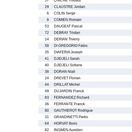
57
CHICHE Thibaut
29
CLAUSTRE Jordan
6
COLIN Serge
8
COMIEN Romain
53
DAUGEAT Pascal
72
DEBRAY Tristan
14
DERIAN Thierry
58
DI GREGORIO Fabio
35
DIAFERIA Joseph
41
DJIDJELI Sarah
40
DJIDJELI Sofiane
38
DORAN Niall
24
DREVET Florian
44
DRILLAT Michel
49
DUJARDIN Franck
83
FERNANDEZ Richard
36
FERRANTE Franck
80
GAUTHIEROT Rodrigue
31
GRANDINETTI Pietro
64
HORVAT Boris
82
INGWEN Aurelien