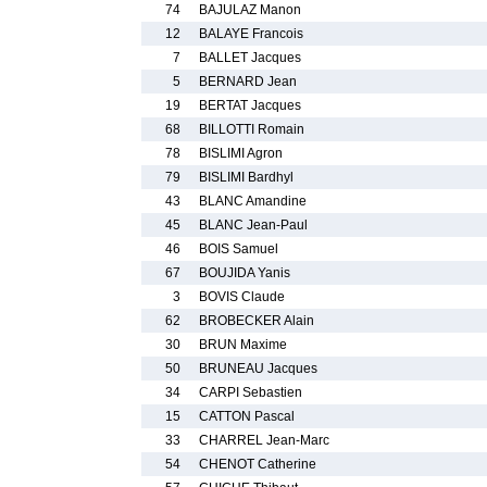
74
BAJULAZ Manon
12
BALAYE Francois
7
BALLET Jacques
5
BERNARD Jean
19
BERTAT Jacques
68
BILLOTTI Romain
78
BISLIMI Agron
79
BISLIMI Bardhyl
43
BLANC Amandine
45
BLANC Jean-Paul
46
BOIS Samuel
67
BOUJIDA Yanis
3
BOVIS Claude
62
BROBECKER Alain
30
BRUN Maxime
50
BRUNEAU Jacques
34
CARPI Sebastien
15
CATTON Pascal
33
CHARREL Jean-Marc
54
CHENOT Catherine