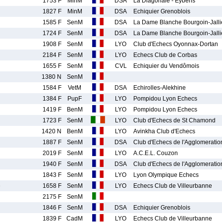
1753 F
MinM
DSA
La Diagonale - Eybens
1827 F
MinM
DSA
Echiquier Grenoblois
1585 F
SenM
DSA
La Dame Blanche Bourgoin-Jall
1724 F
SenM
DSA
La Dame Blanche Bourgoin-Jall
1908 F
SenM
LYO
Club d'Echecs Oyonnax-Dortan
2184 F
SenM
LYO
Echecs Club de Corbas
1655 F
SenM
CVL
Echiquier du Vendômois
1380 N
SenM
1584 F
VetM
DSA
Echirolles-Alekhine
1384 F
PupF
LYO
Pompidou Lyon Echecs
1419 F
BenM
LYO
Pompidou Lyon Echecs
1723 F
SenM
LYO
Club d'Echecs de St Chamond
1420 N
BenM
LYO
Avinkha Club d'Echecs
1887 F
SenM
DSA
Club d'Echecs de l'Agglomerati
2019 F
SenM
LYO
A.C.E.L. Couzon
1940 F
SenM
DSA
Club d'Echecs de l'Agglomerati
1843 F
SenM
LYO
Lyon Olympique Echecs
e
1658 F
SenM
LYO
Echecs Club de Villeurbanne
2175 F
SenM
1846 F
SenM
DSA
Echiquier Grenoblois
1839 F
CadM
LYO
Echecs Club de Villeurbanne