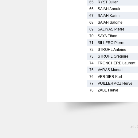
65
RYST Julien
66
SAIAH Anouk
67
SAIAH Karim
68
SAIAH Salome
69
SALINAS Pierre
70
SAYA Ethan
71
SILLERO Pierre
72
STROHL Antoine
73
STROHL Gregoire
74
TRONCHERE Laurent
75
VARAS Manuel
76
VERDIER Karl
77
VUILLERMOZ Herve
78
ZABE Herve
tél :