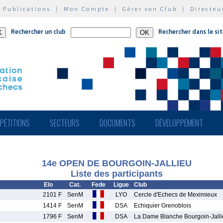
|
Publications
|
Mon Compte
|
Gérer son Club
|
Directeu
Rechercher un club
Rechercher dans le si
PÉTITIONS
SECTEURS
DOCUMENTS
DÉVELOPPEMENT
14e OPEN DE BOURGOIN-JALLIEU
Liste des participants
Elo
Cat.
Fede
Ligue
Club
2101 F
SenM
LYO
Cercle d'Echecs de Meximieux
1414 F
SenM
DSA
Echiquier Grenoblois
1796 F
SenM
DSA
La Dame Blanche Bourgoin-Jall