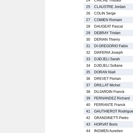
24
CHICHE Thibaut
25
CLAUSTRE Jordan
26
COLIN Serge
27
COMIEN Romain
28
DAUGEAT Pascal
29
DEBRAY Tristan
30
DERIAN Thierry
31
DI GREGORIO Fabio
32
DIAFERIA Joseph
33
DJIDJELI Sarah
34
DJIDJELI Sofiane
35
DORAN Niall
36
DREVET Florian
37
DRILLAT Michel
38
DUJARDIN Franck
39
FERNANDEZ Richard
40
FERRANTE Franck
41
GAUTHIEROT Rodrigu
42
GRANDINETTI Pietro
43
HORVAT Boris
44
INGWEN Aurelien