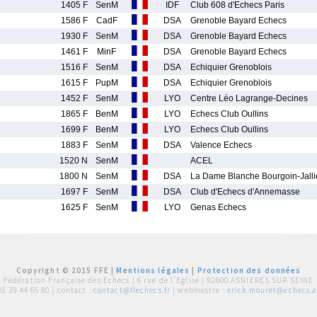
1405 F
SenM
IDF
Club 608 d'Echecs Paris
1586 F
CadF
DSA
Grenoble Bayard Echecs
1930 F
SenM
DSA
Grenoble Bayard Echecs
1461 F
MinF
DSA
Grenoble Bayard Echecs
1516 F
SenM
DSA
Echiquier Grenoblois
1615 F
PupM
DSA
Echiquier Grenoblois
1452 F
SenM
LYO
Centre Léo Lagrange-Decines
1865 F
BenM
LYO
Echecs Club Oullins
1699 F
BenM
LYO
Echecs Club Oullins
1883 F
SenM
DSA
Valence Echecs
1520 N
SenM
ACEL
1800 N
SenM
DSA
La Dame Blanche Bourgoin-Jall
1697 F
SenM
DSA
Club d'Echecs d'Annemasse
1625 F
SenM
LYO
Genas Echecs
Copyright © 2015 FFE |
Mentions légales
|
Protection des données
Fédération Française des Echecs |
6 rue de l'Eglise | 92600 ASNIERES SUR SEINE
01 39 44 65 80
| contact :
contact@ffechecs.fr
| webmestre :
erick.mouret@echecs.as