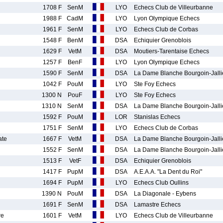
1708 F
SenM
LYO
Echecs Club de Villeurbanne
1988 F
CadM
LYO
Lyon Olympique Echecs
1961 F
SenM
LYO
Echecs Club de Corbas
1548 F
BenM
DSA
Echiquier Grenoblois
1629 F
VetM
DSA
Moutiers-Tarentaise Echecs
1257 F
BenF
LYO
Lyon Olympique Echecs
1590 F
SenM
DSA
La Dame Blanche Bourgoin-Jall
1042 F
PouM
LYO
Ste Foy Echecs
1300 N
PouF
LYO
Ste Foy Echecs
1310 N
SenM
DSA
La Dame Blanche Bourgoin-Jall
1592 F
PouM
LOR
Stanislas Echecs
1751 F
SenM
LYO
Echecs Club de Corbas
ate
1667 F
VetM
DSA
La Dame Blanche Bourgoin-Jall
1552 F
SenM
DSA
La Dame Blanche Bourgoin-Jall
1513 F
VetF
DSA
Echiquier Grenoblois
1417 F
PupM
DSA
A.E.A.A. "La Dent du Roi"
1694 F
PupM
LYO
Echecs Club Oullins
1390 N
PouM
DSA
La Diagonale - Eybens
1691 F
SenM
DSA
Lamastre Echecs
re
1601 F
VetM
LYO
Echecs Club de Villeurbanne