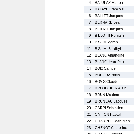
4
BAJULAZ Manon
5
BALAYE Francois
6
BALLET Jacques
7
BERNARD Jean
8
BERTAT Jacques
9
BILLOTTI Romain
10
BISLIMI Agron
11
BISLIMI Bardhyl
12
BLANC Amandine
13
BLANC Jean-Paul
14
BOIS Samuel
15
BOUJIDA Yanis
16
BOVIS Claude
17
BROBECKER Alain
18
BRUN Maxime
19
BRUNEAU Jacques
20
CARPI Sebastien
21
CATTON Pascal
22
CHARREL Jean-Marc
23
CHENOT Catherine