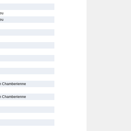
ieu
ieu
on Chamberienne
on Chamberienne