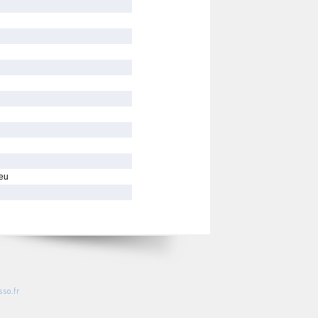
ieu
so.fr