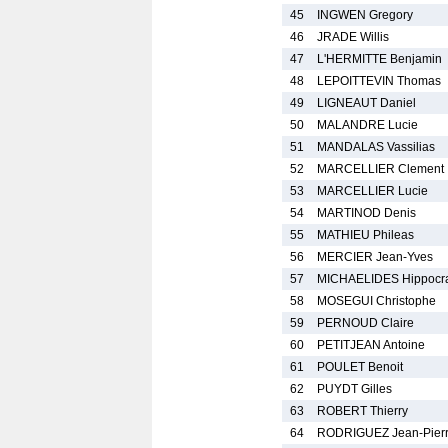
45
INGWEN Gregory
46
JRADE Willis
47
L'HERMITTE Benjamin
48
LEPOITTEVIN Thomas
49
LIGNEAUT Daniel
50
MALANDRE Lucie
51
MANDALAS Vassilias
52
MARCELLIER Clement
53
MARCELLIER Lucie
54
MARTINOD Denis
55
MATHIEU Phileas
56
MERCIER Jean-Yves
57
MICHAELIDES Hippocr
58
MOSEGUI Christophe
59
PERNOUD Claire
60
PETITJEAN Antoine
61
POULET Benoit
62
PUYDT Gilles
63
ROBERT Thierry
64
RODRIGUEZ Jean-Pier