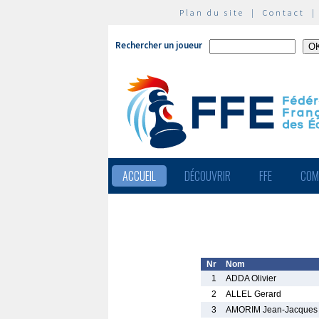
Plan du site
|
Contact
Rechercher un joueur
ACCUEIL
DÉCOUVRIR
FFE
COM
Nr
Nom
1
ADDA Olivier
2
ALLEL Gerard
3
AMORIM Jean-Jacques