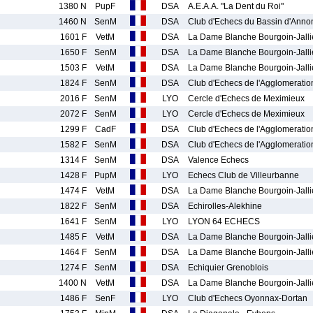
1380 N
PupF
DSA
A.E.A.A. "La Dent du Roi"
1460 N
SenM
DSA
Club d'Echecs du Bassin d'Anno
1601 F
VetM
DSA
La Dame Blanche Bourgoin-Jall
1650 F
SenM
DSA
La Dame Blanche Bourgoin-Jall
1503 F
VetM
DSA
La Dame Blanche Bourgoin-Jall
1824 F
SenM
DSA
Club d'Echecs de l'Agglomerati
2016 F
SenM
LYO
Cercle d'Echecs de Meximieux
2072 F
SenM
LYO
Cercle d'Echecs de Meximieux
1299 F
CadF
DSA
Club d'Echecs de l'Agglomerati
1582 F
SenM
DSA
Club d'Echecs de l'Agglomerati
1314 F
SenM
DSA
Valence Echecs
1428 F
PupM
LYO
Echecs Club de Villeurbanne
1474 F
VetM
DSA
La Dame Blanche Bourgoin-Jall
1822 F
SenM
DSA
Echirolles-Alekhine
1641 F
SenM
LYO
LYON 64 ECHECS
1485 F
VetM
DSA
La Dame Blanche Bourgoin-Jall
1464 F
SenM
DSA
La Dame Blanche Bourgoin-Jall
1274 F
SenM
DSA
Echiquier Grenoblois
1400 N
VetM
DSA
La Dame Blanche Bourgoin-Jall
1486 F
SenF
LYO
Club d'Echecs Oyonnax-Dortan