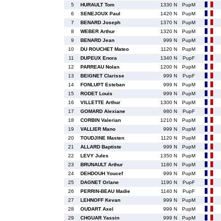
5
HURAULT Tom
1330 N
PupM
6
SENEJOUX Paul
1420 N
PupM
7
BENARD Joseph
1370 N
PupM
8
WEBER Arthur
1320 N
PupM
9
BENARD Jean
999 N
PupM
10
DU ROUCHET Mateo
1120 N
PupM
11
DUPEUX Enora
1340 N
PupF
12
PARREAU Nolan
1200 N
PupM
13
BEIGNET Clarisse
999 N
PupF
14
FONLUPT Esteban
999 N
PupM
15
RODET Louis
999 N
PupM
16
VILLETTE Arthur
1300 N
PupM
17
GOMARD Alexiane
980 N
PupF
18
CORBIN Valerian
1210 N
PupM
19
VALLIER Mano
999 N
PupM
20
TOUDJINE Masten
1120 N
PupM
21
ALLARD Baptiste
999 N
PupM
22
LEVY Jules
1350 N
PupM
23
BRUNAULT Arthur
1180 N
PupM
24
DEHDOUH Youcef
999 N
PupM
25
DAGNET Orlane
1190 N
PupF
26
PERRIN-BEAU Madie
1140 N
PupF
27
LEHNOFF Kevan
999 N
PupM
28
OUDART Axel
999 N
PupM
29
CHGUAR Yassin
999 N
PupM