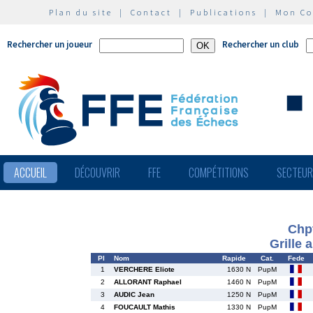
Plan du site
|
Contact
|
Publications
|
Mon C
Rechercher un joueur
Rechercher un club
ACCUEIL
DÉCOUVRIR
FFE
COMPÉTITIONS
SECTEU
Chpt
Grille 
Pl
Nom
Rapide
Cat.
Fede
1
VERCHERE Eliote
1630 N
PupM
2
ALLORANT Raphael
1460 N
PupM
3
AUDIC Jean
1250 N
PupM
4
FOUCAULT Mathis
1330 N
PupM