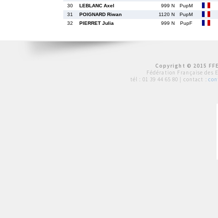
30
LEBLANC Axel
999 N
PupM
31
POIGNARD Riwan
1120 N
PupM
32
PIERRET Julia
999 N
PupF
Copyright © 2015 FFE
Fédération Française des 
tél :
01 39 44 65 80
| contact :
con