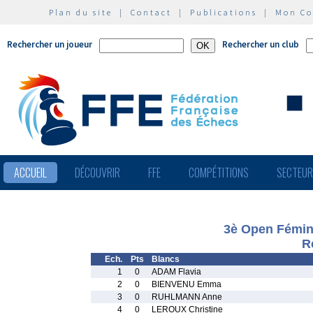
Plan du site
|
Contact
|
Publications
|
Mon C
Rechercher un joueur
Rechercher un club
ACCUEIL
DÉCOUVRIR
FFE
COMPÉTITIONS
SECTEU
3è Open Fémini
R
Ech.
Pts
Blancs
1
0
ADAM Flavia
2
0
BIENVENU Emma
3
0
RUHLMANN Anne
4
0
LEROUX Christine