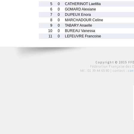
5
0
CATHERINOT Laetitia
6
0
GOMARD Alexiane
7
0
DUPEUX Enora
8
0
MARCHADOUR Celine
9
0
TABARY Anaelle
10
0
BUREAU Vanessa
11
0
LEFEUVRE Francoise
Copyright © 2015 FFE
Fédération Française des 
tél :
01 39 44 65 80
| contact :
con