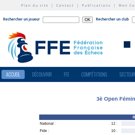
Plan du site
|
Contact
|
Publications
|
Mon C
Rechercher un joueur
Rechercher un club
ACCUEIL
DÉCOUVRIR
FFE
COMPÉTITIONS
SECTEU
3è Open Fémini
R
National :
12 :
Fide :
10 :