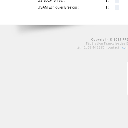
US St Cyr en Val :
1 :
USAM Echiquier Brestois :
1 :
Copyright © 2015 FFE
Fédération Française des 
tél :
01 39 44 65 80
| contact :
con