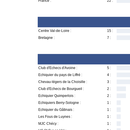
France :
22 :
Centre Val-de-Loire :
15 :
Bretagne :
7 :
Club d'Echecs d'Avoine :
5 :
Echiquier du pays de Liffré :
4 :
Chevau-légers de la Choisille :
3 :
Club d'Echecs de Bourgueil :
2 :
Echiquier Quimperlois :
2 :
Echiquiers Berry-Sologne :
1 :
Echiquier du Gâtinais :
1 :
Les Fous de Luynes :
1 :
MJC Chécy :
1 :