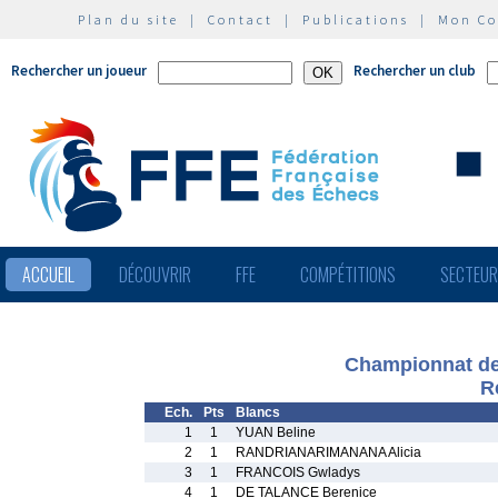
Plan du site
|
Contact
|
Publications
|
Mon C
Rechercher un joueur
Rechercher un club
ACCUEIL
DÉCOUVRIR
FFE
COMPÉTITIONS
SECTEU
Championnat de 
R
Ech.
Pts
Blancs
1
1
YUAN Beline
2
1
RANDRIANARIMANANA Alicia
3
1
FRANCOIS Gwladys
4
1
DE TALANCE Berenice