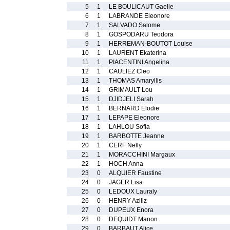
5
1
LE BOULICAUT Gaelle
6
1
LABRANDE Eleonore
7
1
SALVADO Salome
8
1
GOSPODARU Teodora
9
1
HERREMAN-BOUTOT Louise
10
1
LAURENT Ekaterina
11
1
PIACENTINI Angelina
12
1
CAULIEZ Cleo
13
1
THOMAS Amaryllis
14
1
GRIMAULT Lou
15
1
DJIDJELI Sarah
16
1
BERNARD Elodie
17
1
LEPAPE Eleonore
18
1
LAHLOU Sofia
19
1
BARBOTTE Jeanne
20
1
CERF Nelly
21
1
MORACCHINI Margaux
22
1
HOCH Anna
23
0
ALQUIER Faustine
24
0
JAGER Lisa
25
0
LEDOUX Lauraly
26
0
HENRY Aziliz
27
0
DUPEUX Enora
28
0
DEQUIDT Manon
29
0
BARBAUT Alice