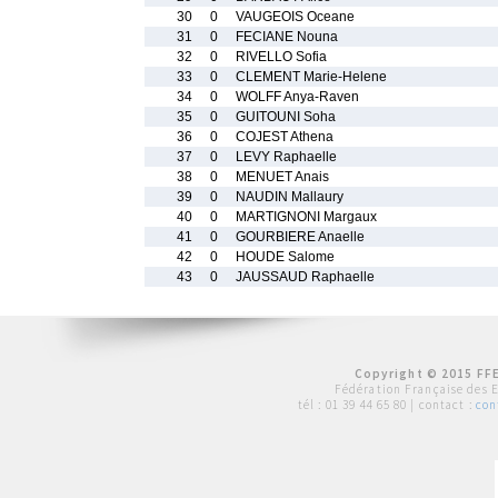
30
0
VAUGEOIS Oceane
31
0
FECIANE Nouna
32
0
RIVELLO Sofia
33
0
CLEMENT Marie-Helene
34
0
WOLFF Anya-Raven
35
0
GUITOUNI Soha
36
0
COJEST Athena
37
0
LEVY Raphaelle
38
0
MENUET Anais
39
0
NAUDIN Mallaury
40
0
MARTIGNONI Margaux
41
0
GOURBIERE Anaelle
42
0
HOUDE Salome
43
0
JAUSSAUD Raphaelle
Copyright © 2015 FFE
Fédération Française des 
tél :
01 39 44 65 80
| contact :
con