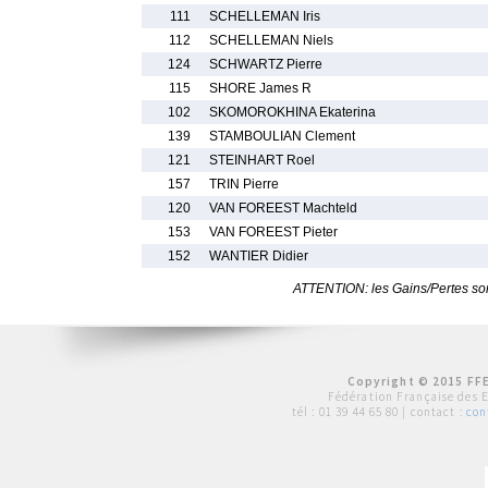
111
SCHELLEMAN Iris
112
SCHELLEMAN Niels
124
SCHWARTZ Pierre
115
SHORE James R
102
SKOMOROKHINA Ekaterina
139
STAMBOULIAN Clement
121
STEINHART Roel
157
TRIN Pierre
120
VAN FOREEST Machteld
153
VAN FOREEST Pieter
152
WANTIER Didier
ATTENTION: les Gains/Pertes sont
Copyright © 2015 FFE
Fédération Française des 
tél :
01 39 44 65 80
| contact :
con