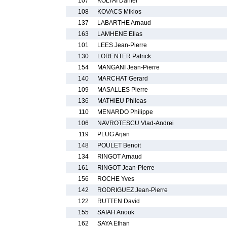
107
KOLTAI Daniel
108
KOVACS Miklos
137
LABARTHE Arnaud
163
LAMHENE Elias
101
LEES Jean-Pierre
130
LORENTER Patrick
154
MANGANI Jean-Pierre
140
MARCHAT Gerard
109
MASALLES Pierre
136
MATHIEU Phileas
110
MENARDO Philippe
106
NAVROTESCU Vlad-Andrei
119
PLUG Arjan
148
POULET Benoit
134
RINGOT Arnaud
161
RINGOT Jean-Pierre
156
ROCHE Yves
142
RODRIGUEZ Jean-Pierre
122
RUTTEN David
155
SAIAH Anouk
162
SAYA Ethan