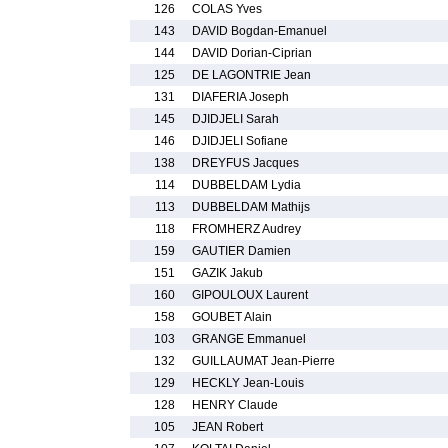
126
COLAS Yves
143
DAVID Bogdan-Emanuel
144
DAVID Dorian-Ciprian
125
DE LAGONTRIE Jean
131
DIAFERIA Joseph
145
DJIDJELI Sarah
146
DJIDJELI Sofiane
138
DREYFUS Jacques
114
DUBBELDAM Lydia
113
DUBBELDAM Mathijs
118
FROMHERZ Audrey
159
GAUTIER Damien
151
GAZIK Jakub
160
GIPOULOUX Laurent
158
GOUBET Alain
103
GRANGE Emmanuel
132
GUILLAUMAT Jean-Pierre
129
HECKLY Jean-Louis
128
HENRY Claude
105
JEAN Robert