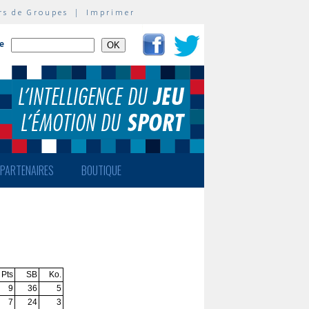
rs de Groupes
|
Imprimer
te
PARTENAIRES
BOUTIQUE
Pts
SB
Ko.
9
36
5
7
24
3