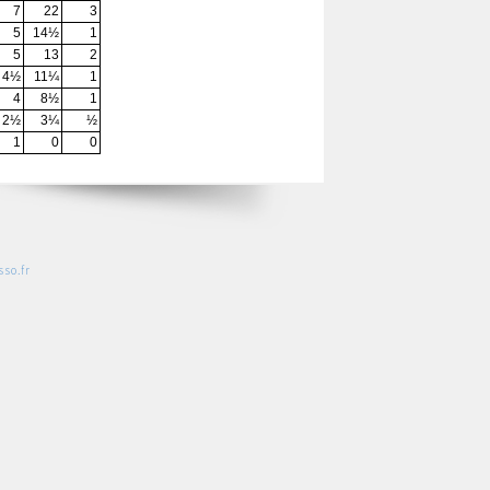
7
22
3
5
14½
1
5
13
2
4½
11¼
1
4
8½
1
2½
3¼
½
1
0
0
so.fr