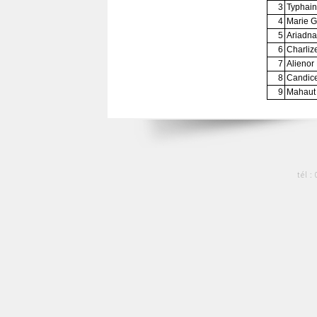
3
Typhai
4
Marie 
5
Ariadn
6
Charliz
7
Alieno
8
Candi
9
Mahaut
tél :