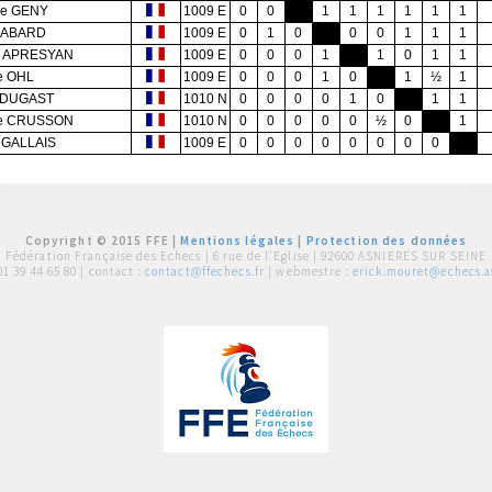
ne GENY
1009 E
0
0
1
1
1
1
1
1
GABARD
1009 E
0
1
0
0
0
1
1
1
a APRESYAN
1009 E
0
0
0
1
1
0
1
1
e OHL
1009 E
0
0
0
1
0
1
½
1
r DUGAST
1010 N
0
0
0
0
1
0
1
1
ce CRUSSON
1010 N
0
0
0
0
0
½
0
1
 GALLAIS
1009 E
0
0
0
0
0
0
0
0
Copyright © 2015 FFE |
Mentions légales
|
Protection des données
Fédération Française des Echecs |
6 rue de l'Eglise | 92600 ASNIERES SUR SEINE
01 39 44 65 80
| contact :
contact@ffechecs.fr
| webmestre :
erick.mouret@echecs.as