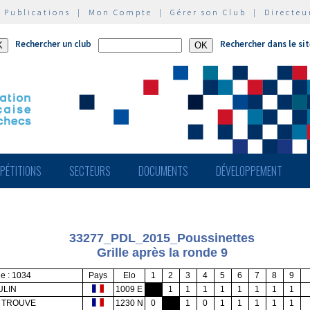
|
Publications
|
Mon Compte
|
Gérer son Club
|
Directeu
Rechercher un club
Rechercher dans le si
PÉTITIONS
SECTEURS
DOCUMENTS
DÉVELOPPEMENT
33277_PDL_2015_Poussinettes
Grille après la ronde 9
e : 1034
Pays
Elo
1
2
3
4
5
6
7
8
9
ULIN
1009 E
1
1
1
1
1
1
1
1
e TROUVE
1230 N
0
1
0
1
1
1
1
1