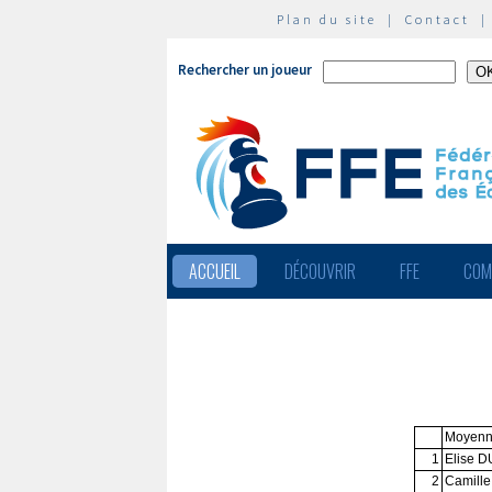
Plan du site
|
Contact
Rechercher un joueur
ACCUEIL
DÉCOUVRIR
FFE
COM
Moyenn
1
Elise D
2
Camill