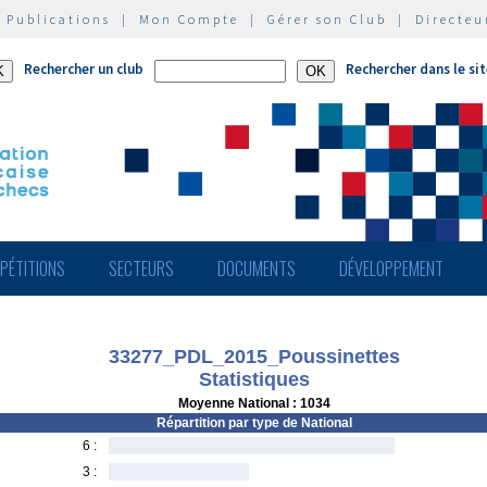
|
Publications
|
Mon Compte
|
Gérer son Club
|
Directeu
Rechercher un club
Rechercher dans le si
PÉTITIONS
SECTEURS
DOCUMENTS
DÉVELOPPEMENT
33277_PDL_2015_Poussinettes
Statistiques
Moyenne National : 1034
Répartition par type de National
6 :
3 :