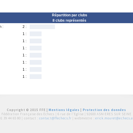
Répartition par clubs
8 clubs représentés
 :
2 :
1 :
1 :
1 :
1 :
1 :
1 :
1 :
Copyright © 2015 FFE |
Mentions légales
|
Protection des données
Fédération Française des Echecs |
6 rue de l'Eglise | 92600 ASNIERES SUR SEINE
01 39 44 65 80
| contact :
contact@ffechecs.fr
| webmestre :
erick.mouret@echecs.as