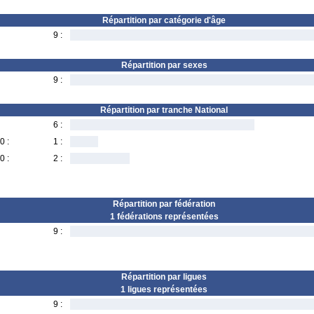
Répartition par catégorie d'âge
9 :
Répartition par sexes
9 :
Répartition par tranche National
6 :
0 :
1 :
0 :
2 :
Répartition par fédération
1 fédérations représentées
9 :
Répartition par ligues
1 ligues représentées
9 :