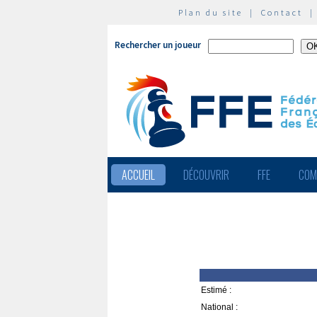
Plan du site
|
Contact
Rechercher un joueur
ACCUEIL
DÉCOUVRIR
FFE
COM
Estimé :
National :