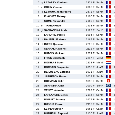
5
g
LAZAREV Vladimir
2371 F
SenM
6
m
COLIN Vincent
2382 F
SenM
7
g
LE ROUX Jean-Pierre
2572 F
SenM
8
FLACHET Thierry
2100 F
SenM
9
COME Alexandre
2189 F
SenM
10
m
TIRARD Hugo
2453 F
SenM
11
gf
SAFRANSKA Anda
2127 F
SenF
12
LAPEYRE Pierre
1996 F
SenM
13
f
DAURELLE Herve
2167 F
SenM
14
f
BURRI Quentin
2292 F
BenM
15
SERRALTA Michel
2112 F
SenM
16
HUTOIS Mickael
2279 F
SenM
17
FRICK Christoph
2217 F
VetM
18
DIJKHUIS Sven
2232 F
MinM
19
BORDAIS Benjamin
2055 F
JunM
20
DE LUSSAC Estephe
1931 F
JunM
21
JARRETON Herve
2033 F
SenM
22
HOFMANN Colin
1898 F
BenM
23
ASHANINA Olga
2009 F
SenF
24
VENET Valentin
1782 F
CadM
25
LAPLANCHE Denis
2146 F
SenM
26
NOULET Jeremy
1977 F
SenM
27
DUBOIS Pierre
2112 F
SenM
28
LE PEN Steven
1961 F
CadM
29
DUTREUIL Raphael
2130 F
JunM