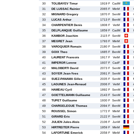
30
TOLIBAYEV Timur
1919 F
CadM
31
DE LUSSAC Rainier
2065 F
MinM
32
MIGNARD Gregory
1870 F
SenM
33
LUCAS Arthur
1713 F
BenM
34
CHARPENTIER Denis
1808 F
VetM
35
DELPLANQUE Guillaume
1859 F
CadM
36
KAMBOR Joachim
2115 F
SenM
37
MEGRET Jean
1793 F
MinM
38
VAROQUIER Romain
2180 F
SenM
39
GOIX Theo
1685 F
BenM
40
LAURENT Francois
1917 F
VetM
41
IMPEROR Lorene
1937 F
CadF
42
MALOBERTI David
2073 F
SenM
43
SOYER Jean-Yves
2061 F
SenM
44
SUEZ-PANAMA Gilles
2035 F
SenM
45
LAGUNES Jean-Renaud
2006 F
VetM
46
HAMEAU Cyril
1892 F
SenM
47
GOETTELMANN Guillaume
2143 F
SenM
48
TUPET Guillaume
1930 F
SenM
49
CHARGELEGUE Thomas
2094 F
BenM
50
ROUSSEL Simon
1772 F
MinM
51
GIRARD Eric
2122 F
SenM
52
JULIEN Jules-Alois
2106 F
JunM
53
HIRTREITER Pierre
1959 F
MinM
54
LAFORTUNE Emerick
2058 F
MinM