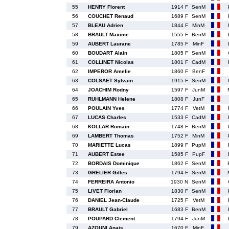
55
HENRY Florent
1914 F
SenM
56
COUCHET Renaud
1689 F
SenM
57
BLEAU Adrien
1844 F
MinM
58
BRAULT Maxime
1555 F
BenM
59
AUBERT Laurane
1785 F
MinF
60
BOUDART Alain
1805 F
SenM
61
COLLINET Nicolas
1801 F
CadM
62
IMPEROR Amelie
1860 F
BenF
63
COLSAET Sylvain
1915 F
SenM
64
JOACHIM Rodny
1597 F
JunM
65
RUHLMANN Helene
1808 F
JunF
66
POULAIN Yves
1774 F
VetM
67
LUCAS Charles
1533 F
CadM
68
KOLLAR Romain
1748 F
BenM
69
LAMBERT Thomas
1752 F
MinM
70
MARIETTE Lucas
1899 F
PupM
71
AUBERT Estee
1585 F
PupF
72
BORDAIS Dominique
1862 F
SenM
73
GRELIER Gilles
1794 F
SenM
74
FERREIRA Antonio
1930 N
SenM
75
LIVET Florian
1830 F
SenM
76
DANIEL Jean-Claude
1725 F
VetM
77
BRAULT Gabriel
1683 F
BenM
78
POUPARD Clement
1794 F
JunM
79
AZOUNI Anais
1670 F
MinF