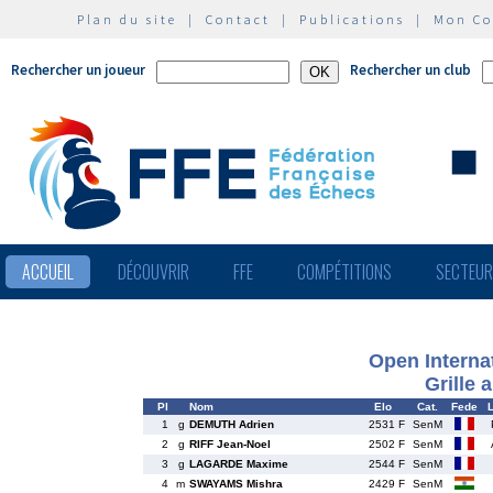
Plan du site
|
Contact
|
Publications
|
Mon C
Rechercher un joueur
Rechercher un club
ACCUEIL
DÉCOUVRIR
FFE
COMPÉTITIONS
SECTEU
Open Interna
Grille 
Pl
Nom
Elo
Cat.
Fede
L
1
g
DEMUTH Adrien
2531 F
SenM
2
g
RIFF Jean-Noel
2502 F
SenM
3
g
LAGARDE Maxime
2544 F
SenM
4
m
SWAYAMS Mishra
2429 F
SenM