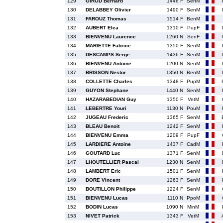
129
GIROD Bernard
1446 F
SenM
130
DELABBEY Olivier
1490 F
SenM
131
FAROUZ Thomas
1514 F
BenM
132
AUBERT Elea
1310 F
PupF
133
BIENVENU Laurence
1260 N
SenF
134
MARIETTE Fabrice
1350 F
SenM
135
DESCAMPS Serge
1436 F
SenM
136
BIENVENU Antoine
1200 N
SenM
137
BRISSON Nestor
1350 N
BenM
138
COLLETTE Charles
1348 F
PupM
139
GUYON Stephane
1440 N
SenM
140
HAZARABEDIAN Guy
1350 F
VetM
141
LEBERTRE Youri
1130 N
PouM
142
JUGEAU Frederic
1365 F
SenM
143
BLEAU Benoit
1242 F
SenM
144
BIENVENU Emma
1209 F
PupF
145
LARDIERE Antoine
1437 F
CadM
146
GOUTARD Luc
1371 F
SenM
147
LHOUTELLIER Pascal
1230 N
SenM
148
LAMBERT Eric
1501 F
SenM
149
DORE Vincent
1263 F
SenM
150
BOUTILLON Philippe
1224 F
SenM
151
BIENVENU Lucas
1110 N
PpoM
152
BODIN Lucas
1090 N
MinM
153
NIVET Patrick
1343 F
VetM