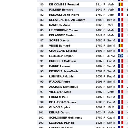
80
DE COMBES Fernand
1814 F
VetM
81
FOLTIER Bernard
1646 F
VetM
82
RENAULT Jean-Pierre
1752 F
VetM
83
DELAFENETRE Alexandre
1600 F
BenM
84
RANGUIN Anna
1365 F
MinF
85
LE CORRONC Yohan
1493 F
MinM
86
DELABBEY Florian
1847 F
MinM
87
SORBE Xavier
1680 F
SenM
88
VISSE Bernard
1787 F
SenM
89
CHATELAIN Laurent
1698 F
SenM
90
LEBEDEV Stepan
1502 F
JunM
91
BROSSET Matthieu
1387 F
CadM
92
BARRE Laurent
1407 F
SenM
93
DESBOIS Jean-Marie
1709 F
SenM
94
LUBINEAU Mathis
1657 F
PupM
95
FAROUZ Pierre
1698 F
SenM
96
ASCIONE Dominique
1909 F
SenM
97
VIEL Jean-Marc
1687 F
VetM
98
FORNES Paul
1497 F
SenM
99
DE LUSSAC Octave
1686 F
CadM
100
GUYON Sophie
1602 F
MinF
101
DELIAS Gerard
1624 F
VetM
102
SCHLOSSER Guillaume
1787 F
CadM
103
LEGRAND Patrick
1825 F
SenM
104
FOURMOND Tony
1560 N
SenM