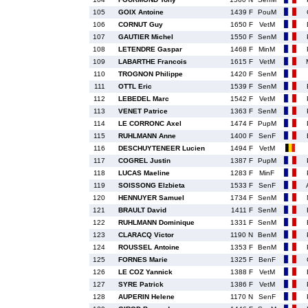
105
GOIX Antoine
1439 F
PouM
106
CORNUT Guy
1650 F
VetM
107
GAUTIER Michel
1550 F
SenM
108
LETENDRE Gaspar
1468 F
MinM
109
LABARTHE Francois
1615 F
VetM
110
TROGNON Philippe
1420 F
SenM
111
OTTL Eric
1539 F
SenM
112
LEBEDEL Marc
1542 F
VetM
113
VENET Patrice
1363 F
SenM
114
LE CORRONC Axel
1474 F
PupM
115
RUHLMANN Anne
1400 F
SenF
116
DESCHUYTENEER Lucien
1494 F
VetM
117
COGREL Justin
1387 F
PupM
118
LUCAS Maeline
1283 F
MinF
119
SOISSONG Elzbieta
1533 F
SenF
120
HENNUYER Samuel
1734 F
SenM
121
BRAULT David
1411 F
SenM
122
RUHLMANN Dominique
1331 F
SenM
123
CLARACQ Victor
1190 N
BenM
124
ROUSSEL Antoine
1353 F
BenM
125
FORNES Marie
1325 F
BenF
126
LE COZ Yannick
1388 F
VetM
127
SYRE Patrick
1386 F
VetM
128
AUPERIN Helene
1170 N
SenF