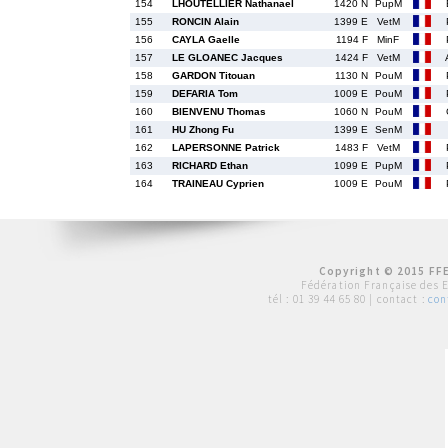
154
LHOUTELLIER Nathanael
1420 N
PupM
155
RONCIN Alain
1399 E
VetM
156
CAYLA Gaelle
1194 F
MinF
157
LE GLOANEC Jacques
1424 F
VetM
158
GARDON Titouan
1130 N
PouM
159
DEFARIA Tom
1009 E
PouM
160
BIENVENU Thomas
1060 N
PouM
161
HU Zhong Fu
1399 E
SenM
162
LAPERSONNE Patrick
1483 F
VetM
163
RICHARD Ethan
1099 E
PupM
164
TRAINEAU Cyprien
1009 E
PouM
Copyright © 2015 FFE
Fédération Française des 
tél :
01 39 44 65 80
| contact :
con