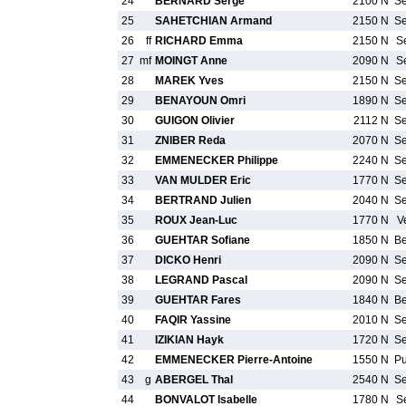
24
BERNARD Serge
2100 N
S
25
SAHETCHIAN Armand
2150 N
S
26
ff
RICHARD Emma
2150 N
S
27
mf
MOINGT Anne
2090 N
S
28
MAREK Yves
2150 N
S
29
BENAYOUN Omri
1890 N
S
30
GUIGON Olivier
2112 N
S
31
ZNIBER Reda
2070 N
S
32
EMMENECKER Philippe
2240 N
S
33
VAN MULDER Eric
1770 N
S
34
BERTRAND Julien
2040 N
S
35
ROUX Jean-Luc
1770 N
V
36
GUEHTAR Sofiane
1850 N
B
37
DICKO Henri
2090 N
S
38
LEGRAND Pascal
2090 N
S
39
GUEHTAR Fares
1840 N
B
40
FAQIR Yassine
2010 N
S
41
IZIKIAN Hayk
1720 N
S
42
EMMENECKER Pierre-Antoine
1550 N
P
43
g
ABERGEL Thal
2540 N
S
44
BONVALOT Isabelle
1780 N
S