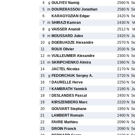
4
g
GULIYEV Namig
2560 N
S
5
m
DOURERASSOU Jonathan
2580 N
S
6
KARAGYOZIAN Edgar
2420 N
S
7
m
SHIRAZI Kamran
2430 N
V
8
g
VAISSER Anatoli
2512 N
V
9
m
MOUSSARD Jules
2420 N
J
10
g
DGEBUADZE Alexandre
2570 N
S
11
ROUX Olivier
2030 N
S
12
m
VUILLEUMIER Alexandre
2300 N
S
13
m
SKRIPCHENKO Almira
2360 N
S
14
JACTEL Nicolas
2170 N
S
15
g
FEDORCHUK Sergey A.
2720 N
S
16
f
DAURELLE Herve
2250 N
S
17
f
KAMBRATH Yannick
2180 N
J
18
f
DESLANDES Pascal
2450 N
S
19
KIRSZENBERG Marc
2220 N
S
20
GOUVART Stephane
1950 N
S
21
LAMBERT Romain
2400 N
S
22
FAVRE Mathieu
2090 N
S
23
DROIN Franck
2090 N
S