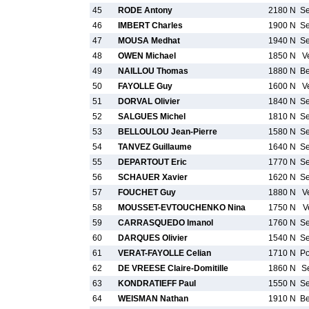
45
RODE Antony
2180 N
S
46
IMBERT Charles
1900 N
S
47
MOUSA Medhat
1940 N
S
48
OWEN Michael
1850 N
V
49
NAILLOU Thomas
1880 N
B
50
FAYOLLE Guy
1600 N
V
51
DORVAL Olivier
1840 N
S
52
SALGUES Michel
1810 N
S
53
BELLOULOU Jean-Pierre
1580 N
S
54
TANVEZ Guillaume
1640 N
S
55
DEPARTOUT Eric
1770 N
S
56
SCHAUER Xavier
1620 N
S
57
FOUCHET Guy
1880 N
V
58
MOUSSET-EVTOUCHENKO Nina
1750 N
V
59
CARRASQUEDO Imanol
1760 N
S
60
DARQUES Olivier
1540 N
S
61
VERAT-FAYOLLE Celian
1710 N
P
62
DE VREESE Claire-Domitille
1860 N
S
63
KONDRATIEFF Paul
1550 N
S
64
WEISMAN Nathan
1910 N
B