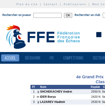
Plan du site
|
Contact
|
Publications
|
Mon C
Rechercher un joueur
Rechercher un club
ACCUEIL
DÉCOUVRIR
FFE
COMPÉTITIONS
SECTEU
4e Grand Prix
Clas
Pl
Nom
Rapide
C
1
g
SHCHEKACHEV Andrei
2550 N
S
2
m
IDER Borya
2420 N
S
3
g
LAZAREV Vladimir
2530 N
S