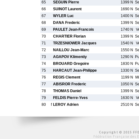
65
SEGUIN Pierre
1399 N
S
66
SUINOT Laurent
1690 N
S
67
WYLER Luc
1400 N
S
68
DANA Frederic
1399 N
S
69
PAULET Jean-Francois
1740 N
V
70
CHARTIER Florian
1399 N
S
71
TRZESNIOWER Jacques
1540 N
V
72
NAILLOU Jean-Marc
1550 N
S
73
AGAPOV Klimentiy
1290 N
P
74
BROUARD Gregoire
1830 N
P
75
HARCAUT Jean-Philippe
1330 N
S
76
REGIS Clement
1199 N
M
77
ABISROR Frederic
1050 N
S
78
THOMAS Daniel
1399 N
S
79
FELDIS Pierre-Yves
1630 N
V
80
f
LEROY Adrien
2510 N
S
Copyright © 2015 FFE
Fédération Française des 