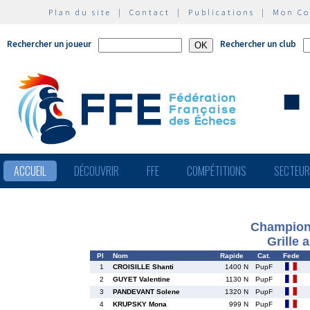
Plan du site
|
Contact
|
Publications
|
Mon C
Rechercher un joueur
Rechercher un club
ACCUEIL
DÉCOUVRIR
FFE
COMPÉTITIONS
SECTEU
Championn
Grille 
Pl
Nom
Rapide
Cat.
Fede
1
CROISILLE Shanti
1400 N
PupF
2
GUYET Valentine
1130 N
PupF
3
PANDEVANT Solene
1320 N
PupF
4
KRUPSKY Mona
999 N
PupF