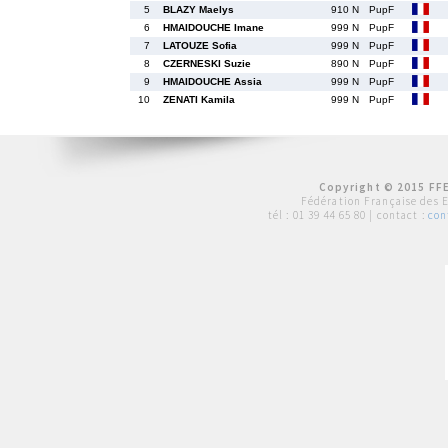
5
BLAZY Maelys
910 N
PupF
6
HMAIDOUCHE Imane
999 N
PupF
7
LATOUZE Sofia
999 N
PupF
8
CZERNESKI Suzie
890 N
PupF
9
HMAIDOUCHE Assia
999 N
PupF
10
ZENATI Kamila
999 N
PupF
Copyright © 2015 FFE
Fédération Française des 
tél :
01 39 44 65 80
| contact :
con