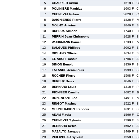
5
CHARRIER Arthur
1618 F
C
6
POLINIERE Matthias
1603 F
C
7
CHENEVAT Ruben
2029 F
C
8
DAIGNIERES Pierre
1828 F
V
9
MOLHO Antoine
1846 F
S
10
DUPEUX Simeon
1740 F
J
11
PERRIN Jean-Christophe
1928 F
S
12
WUHRMANN Daniel
1733 F
V
13
SALGUES Philippe
2002 F
S
14
RIOLAND Ollivier
1634 F
S
15
EL ARCHI Yassir
1706 F
S
16
SIMON Benoit
1856 F
S
17
LALANDE Jean-Louis
1999 F
S
18
ROCHER Pierre
1508 F
C
19
DUPEUX Denis
1846 F
S
20
BERNARD Louis
1318 F
P
21
PIONNIER Camille
1682 F
B
22
BONENFANT Leo
1451 F
V
23
RINGOT Maxime
1522 F
S
24
MEUNIER-PION Francois
1691 F
S
25
ADAM Flavia
1566 F
C
26
CHENEVAT Sylvain
1399 F
S
27
BERNARD Denis
1562 F
S
28
MAZALTO Jacques
1469 F
S
29
PHILIPPEAU Sylvain
1558 F
S