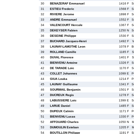
30
BENAZERAF Emmanuel
1416 F
S
31
ESTIEU Frederic
1568 F
S
32
RIVIERE Jerome
1898 F
S
33
ANDRE Emmanuel
1552 F
S
34
VALENCOURT Hercule
1367 F
S
35
DEKEYSER Fabien
1250 N
S
36
DESEINE Philippe
1530 F
S
37
BUCHARD Jacques-Henri
1492 F
V
38
LAUNAY-LAMOTHE Leon
1078 F
B
39
ROLLAND Camille
1185 F
S
40
DUVAL Florence
1401 F
S
41
BIENVENU Antoine
1326 F
S
42
DE TARADE Loic
1170 F
S
43
COLLET Johannes
1099 E
P
44
GIUA Louka
1214 F
P
45
LAUNAY Guillaume
1341 F
S
46
SOURMAIL Benjamin
1501 F
S
47
DUCREUX Regis
1278 F
S
48
LABUSSIERE Loic
1399 E
S
49
LARUE Daniel
1485 F
S
50
DUPEUX Calmin
1171 F
P
51
BIENVENU Lucas
1330 F
P
52
AFFOUARD Charles
1050 N
M
53
DUMOULIN Esteban
1205 F
M
54
BOUTILLON Philippe
1191 F
S