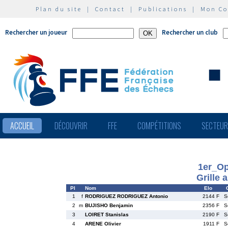
Plan du site
|
Contact
|
Publications
|
Mon C
Rechercher un joueur
Rechercher un club
ACCUEIL
DÉCOUVRIR
FFE
COMPÉTITIONS
SECTEU
1er_O
Grille 
Pl
Nom
Elo
1
f
RODRIGUEZ RODRIGUEZ Antonio
2144 F
S
2
m
BUJISHO Benjamin
2356 F
S
3
LOIRET Stanislas
2190 F
S
4
ARENE Olivier
1911 F
S