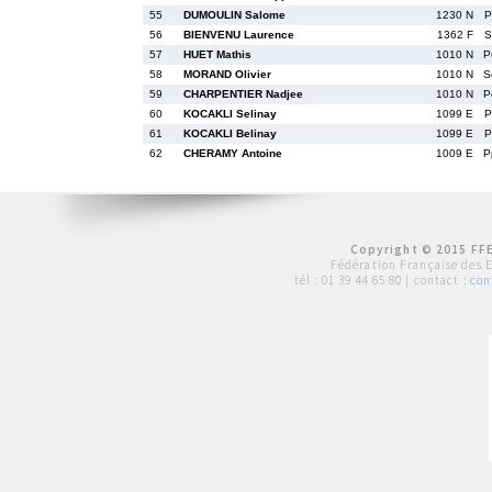
55
DUMOULIN Salome
1230 N
P
56
BIENVENU Laurence
1362 F
S
57
HUET Mathis
1010 N
P
58
MORAND Olivier
1010 N
S
59
CHARPENTIER Nadjee
1010 N
P
60
KOCAKLI Selinay
1099 E
P
61
KOCAKLI Belinay
1099 E
P
62
CHERAMY Antoine
1009 E
P
Copyright © 2015 FFE
Fédération Française des 
tél :
01 39 44 65 80
| contact :
con