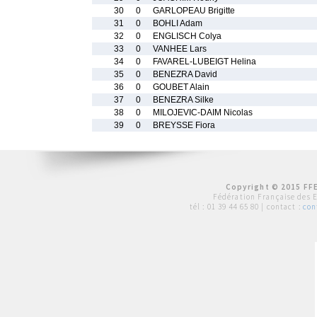
30
0
GARLOPEAU Brigitte
31
0
BOHLI Adam
32
0
ENGLISCH Colya
33
0
VANHEE Lars
34
0
FAVAREL-LUBEIGT Helina
35
0
BENEZRA David
36
0
GOUBET Alain
37
0
BENEZRA Silke
38
0
MILOJEVIC-DAIM Nicolas
39
0
BREYSSE Fiora
Copyright © 2015 FFE
Fédération Française des 
tél :
01 39 44 65 80
| contact :
con