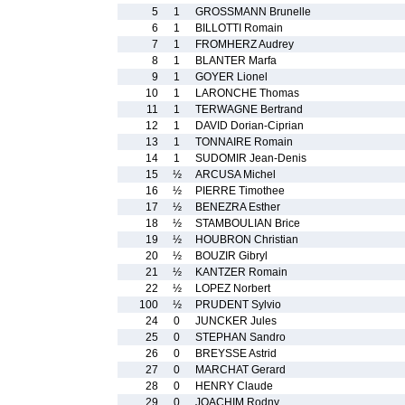
5
1
GROSSMANN Brunelle
6
1
BILLOTTI Romain
7
1
FROMHERZ Audrey
8
1
BLANTER Marfa
9
1
GOYER Lionel
10
1
LARONCHE Thomas
11
1
TERWAGNE Bertrand
12
1
DAVID Dorian-Ciprian
13
1
TONNAIRE Romain
14
1
SUDOMIR Jean-Denis
15
½
ARCUSA Michel
16
½
PIERRE Timothee
17
½
BENEZRA Esther
18
½
STAMBOULIAN Brice
19
½
HOUBRON Christian
20
½
BOUZIR Gibryl
21
½
KANTZER Romain
22
½
LOPEZ Norbert
100
½
PRUDENT Sylvio
24
0
JUNCKER Jules
25
0
STEPHAN Sandro
26
0
BREYSSE Astrid
27
0
MARCHAT Gerard
28
0
HENRY Claude
29
0
JOACHIM Rodny