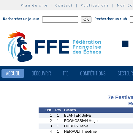
Plan du site
|
Contact
|
Publications
|
Mon C
Rechercher un joueur
Rechercher un club
ACCUEIL
DÉCOUVRIR
FFE
COMPÉTITIONS
SECTEU
7e Festiv
R
Ech.
Pts
Blancs
1
1
BLANTER Sofya
2
1
BOGHOSSIAN Hugo
3
1
DUBOIS Herve
4
1
HERAULT Theotime