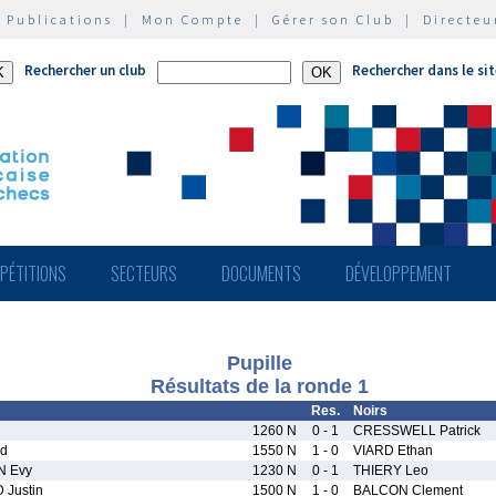
|
Publications
|
Mon Compte
|
Gérer son Club
|
Directeu
Rechercher un club
Rechercher dans le si
PÉTITIONS
SECTEURS
DOCUMENTS
DÉVELOPPEMENT
Pupille
Résultats de la ronde 1
Res.
Noirs
1260 N
0 - 1
CRESSWELL Patrick
rd
1550 N
1 - 0
VIARD Ethan
 Evy
1230 N
0 - 1
THIERY Leo
Justin
1500 N
1 - 0
BALCON Clement