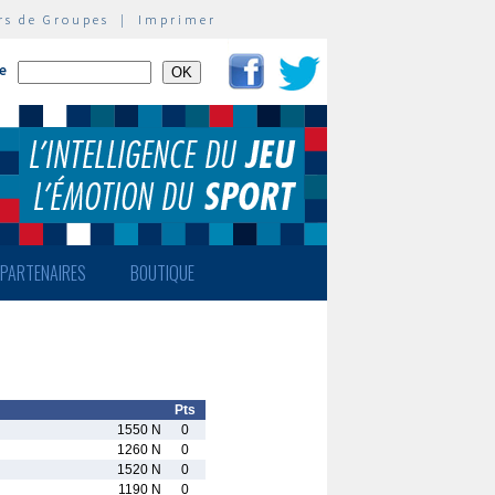
rs de Groupes
|
Imprimer
te
PARTENAIRES
BOUTIQUE
Pts
1550 N
0
1260 N
0
1520 N
0
1190 N
0