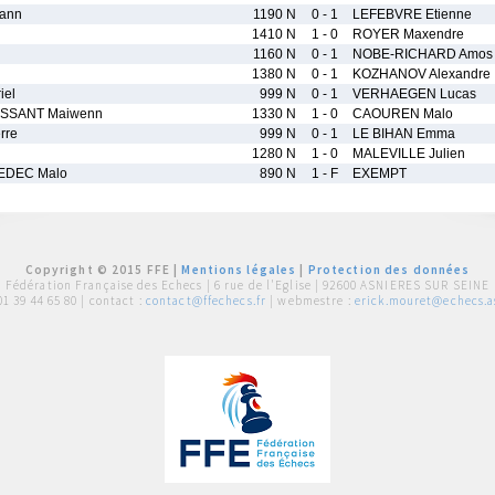
ann
1190 N
0 - 1
LEFEBVRE Etienne
1410 N
1 - 0
ROYER Maxendre
1160 N
0 - 1
NOBE-RICHARD Amos
1380 N
0 - 1
KOZHANOV Alexandre
iel
999 N
0 - 1
VERHAEGEN Lucas
SSANT Maiwenn
1330 N
1 - 0
CAOUREN Malo
rre
999 N
0 - 1
LE BIHAN Emma
1280 N
1 - 0
MALEVILLE Julien
EDEC Malo
890 N
1 - F
EXEMPT
Copyright © 2015 FFE |
Mentions légales
|
Protection des données
Fédération Française des Echecs |
6 rue de l'Eglise | 92600 ASNIERES SUR SEINE
01 39 44 65 80
| contact :
contact@ffechecs.fr
| webmestre :
erick.mouret@echecs.as