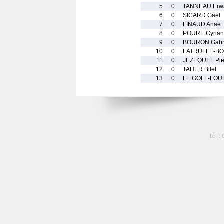
5
0
TANNEAU Erw
6
0
SICARD Gael
7
0
FINAUD Anae
8
0
POURE Cyrian
9
0
BOURON Gabr
10
0
LATRUFFE-BO
11
0
JEZEQUEL Pie
12
0
TAHER Bilel
13
0
LE GOFF-LOU
tél :