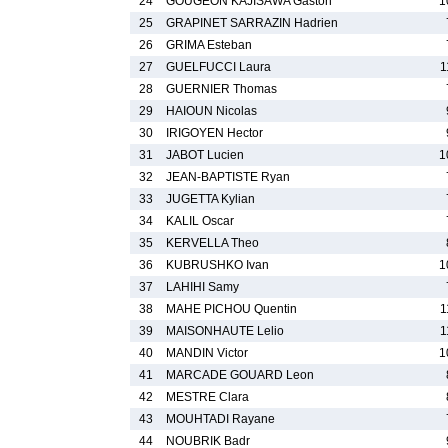
24
GOUGEON KAJISAWA Gaston
1
25
GRAPINET SARRAZIN Hadrien
26
GRIMA Esteban
27
GUELFUCCI Laura
1
28
GUERNIER Thomas
29
HAIOUN Nicolas
30
IRIGOYEN Hector
31
JABOT Lucien
1
32
JEAN-BAPTISTE Ryan
33
JUGETTA Kylian
34
KALIL Oscar
35
KERVELLA Theo
36
KUBRUSHKO Ivan
1
37
LAHIHI Samy
38
MAHE PICHOU Quentin
1
39
MAISONHAUTE Lelio
1
40
MANDIN Victor
1
41
MARCADE GOUARD Leon
42
MESTRE Clara
43
MOUHTADI Rayane
44
NOUBRIK Badr