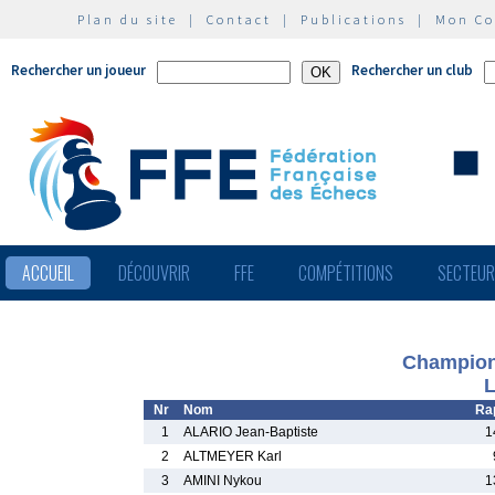
Plan du site
|
Contact
|
Publications
|
Mon C
Rechercher un joueur
Rechercher un club
ACCUEIL
DÉCOUVRIR
FFE
COMPÉTITIONS
SECTEU
Champion
L
Nr
Nom
Ra
1
ALARIO Jean-Baptiste
1
2
ALTMEYER Karl
3
AMINI Nykou
1