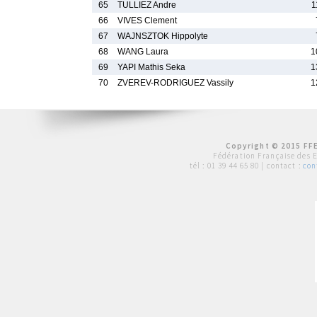
65
TULLIEZ Andre
1
66
VIVES Clement
67
WAJNSZTOK Hippolyte
68
WANG Laura
1
69
YAPI Mathis Seka
1
70
ZVEREV-RODRIGUEZ Vassily
1
Copyright © 2015 FFE
Fédération Française des 
tél :
01 39 44 65 80
| contact :
con