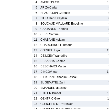
4
AMOIKON Axel
1
5
ARIZA Carla
6
BEAUDOUIN Corentin
7
BILLA Henri Keylain
8
BOUCAUD VIALLARD Endeline
9
CASTANON Thomas
10
CERF Samuel
11
CHABANE Kelyan
12
CHARGHINOFF Timour
1
13
CORBIN Hugo
1
14
DE LOISY Wandrille
15
DESASSIS Cosme
16
DESCHARS Martin
17
DINCOV Ioan
1
18
DIOKHANE Khadim Rassoul
19
EL GEMAYEL Zahi
20
EMANUEL Massmy
21
ETIFIER Ismael
1
22
GENTRIC Gael
1
23
GORCHENINE Yaroslav