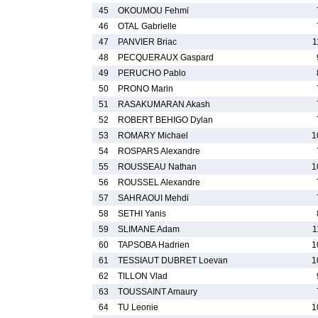
45
OKOUMOU Fehmi
46
OTAL Gabrielle
47
PANVIER Briac
1
48
PECQUERAUX Gaspard
49
PERUCHO Pablo
50
PRONO Marin
51
RASAKUMARAN Akash
52
ROBERT BEHIGO Dylan
53
ROMARY Michael
1
54
ROSPARS Alexandre
55
ROUSSEAU Nathan
1
56
ROUSSEL Alexandre
57
SAHRAOUI Mehdi
58
SETHI Yanis
59
SLIMANE Adam
1
60
TAPSOBA Hadrien
1
61
TESSIAUT DUBRET Loevan
1
62
TILLON Vlad
63
TOUSSAINT Amaury
64
TU Leonie
1