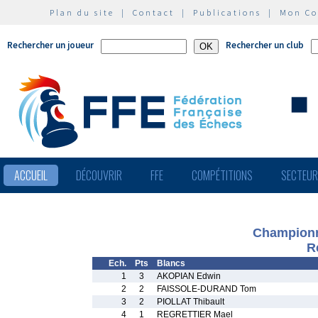
Plan du site
|
Contact
|
Publications
|
Mon C
Rechercher un joueur
Rechercher un club
ACCUEIL
DÉCOUVRIR
FFE
COMPÉTITIONS
SECTEU
Championna
R
Ech.
Pts
Blancs
1
3
AKOPIAN Edwin
2
2
FAISSOLE-DURAND Tom
3
2
PIOLLAT Thibault
4
1
REGRETTIER Mael