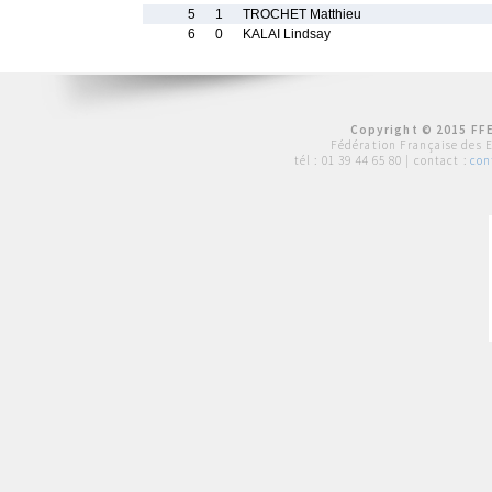
5
1
TROCHET Matthieu
6
0
KALAI Lindsay
Copyright © 2015 FFE
Fédération Française des 
tél :
01 39 44 65 80
| contact :
con