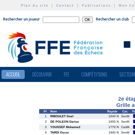
Plan du site
|
Contact
|
Publications
|
Mon C
Rechercher un joueur
Rechercher un club
ACCUEIL
DÉCOUVRIR
FFE
COMPÉTITIONS
SECTEU
2e éta
Grille 
Pl
Nom
Rapide
Cat.
F
1
RIBOULET Gael
1640 N
SenM
2
DE POLEON Darius
1950 N
SenM
3
YOUSSEF Mohamed
1770 N
CadM
4
TARDI Oscar
1940 N
SenM