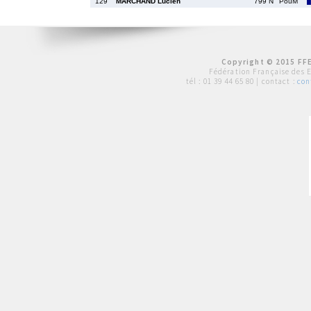
129
MARCHAND Lucien
799 N
PouM
Copyright © 2015 FFE
Fédération Française des 
tél :
01 39 44 65 80
| contact :
con