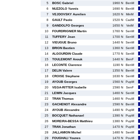
5
BOSC Gabriel
1960 N
BenM
6
NUZZOLO Yannis
1690 N
BenM
7
VEJDOVSKY Aurelien
1620 N
MinM
8
GAULT Paolo
1520 N
CadM
9
GANDOLFO Georges
1650 N
VetM
10
FOURDRIGNIER Martin
1760 N
SenM
11
TUFFERY Jean
1700 N
SenM
12
VIEUGUE Bruno
1440 N
SenM
13
BRION Bastien
1360 N
SenM
14
ALGOURDIN Claude
1770 N
SenM
15
TOULEMONT Anouk
1440 N
BenF
16
LECONTE Clarence
1190 N
BenM
17
DELIN Valere
1350 N
BenM
18
CROISE Stephane
1630 N
SenM
19
AYOUB Georges
1560 N
PupM
20
VEGA-RITTER Isabelle
1590 N
SenF
21
LEWIN Jacques
1460 N
SenM
22
TRAN Thomas
1460 N
PouM
23
GACHENOT Alexandre
1590 N
BenM
24
AYOUB Alexandre
1490 N
PupM
25
BOCQUET Nathanael
1390 N
PupM
26
MOREIRA-BESSA Matthieu
1380 N
PupM
27
TRAN Jonathan
1470 N
PupM
28
JALLAMION Michel
1480 N
SenM
29
FOUGHALI Younes
1470 N
PouM