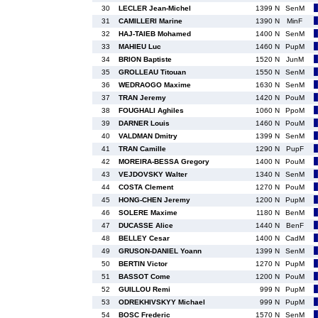
30
LECLER Jean-Michel
1399 N
SenM
31
CAMILLERI Marine
1390 N
MinF
32
HAJ-TAIEB Mohamed
1400 N
SenM
33
MAHIEU Luc
1460 N
PupM
34
BRION Baptiste
1520 N
JunM
35
GROLLEAU Titouan
1550 N
SenM
36
WEDRAOGO Maxime
1630 N
SenM
37
TRAN Jeremy
1420 N
PouM
38
FOUGHALI Aghiles
1060 N
PpoM
39
DARNER Louis
1460 N
PouM
40
VALDMAN Dmitry
1399 N
SenM
41
TRAN Camille
1290 N
PupF
42
MOREIRA-BESSA Gregory
1400 N
PouM
43
VEJDOVSKY Walter
1340 N
SenM
44
COSTA Clement
1270 N
PouM
45
HONG-CHEN Jeremy
1200 N
PupM
46
SOLERE Maxime
1180 N
BenM
47
DUCASSE Alice
1440 N
BenF
48
BELLEY Cesar
1400 N
CadM
49
GRUSON-DANIEL Yoann
1399 N
SenM
50
BERTIN Victor
1270 N
PupM
51
BASSOT Come
1200 N
PouM
52
GUILLOU Remi
999 N
PupM
53
ODREKHIVSKYY Michael
999 N
PupM
54
BOSC Frederic
1570 N
SenM