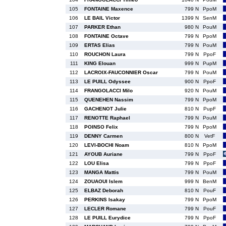
105
FONTAINE Maxence
799 N
PpoM
106
LE BAIL Victor
1399 N
SenM
107
PARKER Ethan
980 N
PouM
108
FONTAINE Octave
799 N
PpoM
109
ERTAS Elias
799 N
PouM
110
ROUCHON Laura
799 N
PpoF
111
KING Elouan
999 N
PupM
112
LACROIX-FAUCONNIER Oscar
799 N
PouM
113
LE PUILL Odyssee
900 N
PpoF
114
FRANGOLACCI Milo
920 N
PouM
115
QUENEHEN Nassim
799 N
PpoM
116
GACHENOT Julie
810 N
PupF
117
RENOTTE Raphael
799 N
PouM
118
POINSO Felix
799 N
PpoM
119
DENNY Carmen
800 N
VetF
120
LEVI-BOCHI Noam
810 N
PpoM
121
AYOUB Auriane
799 N
PpoF
122
LOU Elisa
799 N
PpoF
123
MANGA Mattis
799 N
PouM
124
ZOUAOUI Islem
999 N
BenM
125
ELBAZ Deborah
810 N
PouF
126
PERKINS Isakay
799 N
PpoM
127
LECLER Romane
799 N
PouF
128
LE PUILL Eurydice
799 N
PpoF