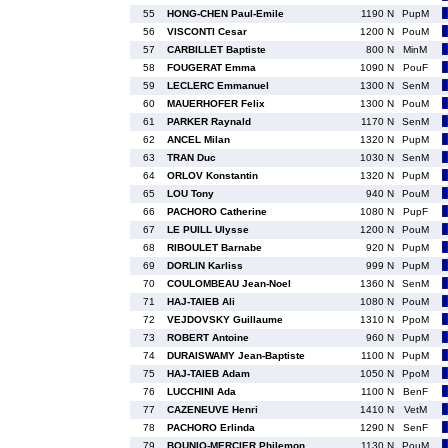
55
HONG-CHEN Paul-Emile
1190 N
PupM
56
VISCONTI Cesar
1200 N
PouM
57
CARBILLET Baptiste
800 N
MinM
58
FOUGERAT Emma
1090 N
PouF
59
LECLERC Emmanuel
1300 N
SenM
60
MAUERHOFER Felix
1300 N
PouM
61
PARKER Raynald
1170 N
SenM
62
ANCEL Milan
1320 N
PupM
63
TRAN Duc
1030 N
SenM
64
ORLOV Konstantin
1320 N
PupM
65
LOU Tony
940 N
PouM
66
PACHORO Catherine
1080 N
PupF
67
LE PUILL Ulysse
1200 N
PouM
68
RIBOULET Barnabe
920 N
PupM
69
DORLIN Karliss
999 N
PupM
70
COULOMBEAU Jean-Noel
1360 N
SenM
71
HAJ-TAIEB Ali
1080 N
PouM
72
VEJDOVSKY Guillaume
1310 N
PpoM
73
ROBERT Antoine
960 N
PupM
74
DURAISWAMY Jean-Baptiste
1100 N
PupM
75
HAJ-TAIEB Adam
1050 N
PpoM
76
LUCCHINI Ada
1100 N
BenF
77
CAZENEUVE Henri
1410 N
VetM
78
PACHORO Erlinda
1290 N
SenF
79
BOUNIQ-MERCIER Philemon
1130 N
PouM