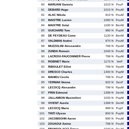
80
MARUANI Daniela
1010 N
PouF
81
DEBARD Hugo
1010 N
PouM
82
ALAC Nikola
910 N
PouM
83
MAISTRE Lucien
1080 N
PouM
84
MAISTRE Solal
1190 N
BenM
85
GUICHARD Tom
980 N
PupM
86
DE FEYDEAU Come
1130 N
BenM
87
VALDMAN Andrei
970 N
PouM
88
MUZZOLINI Alessandro
799 N
PpoM
89
ZUNDA Romain
1040 N
PouM
90
LACROIX-FAUCONNIER Pierre
799 N
PpoM
91
ROBINET Marie
1170 N
VetF
92
RIBOULET Elliot
799 N
PpoM
93
DRESCO Charles
1300 N
PupM
94
MAHIEU Cecile
799 N
PouF
95
YERMAK Nonna
920 N
SenF
96
LECOCQ Alexandre
799 N
PpoM
97
PRIN Edmond
1399 N
SenM
98
JALLAMION Maximilien
1030 N
PupM
99
VIVENT Aurele
1399 N
SenM
100
LECOCQ Marie
999 N
PupF
101
TINTI Ulysse
800 N
PupM
102
JACOBSOHN Aaron
890 N
PouM
103
ZOUAOUI Amine
799 N
PouM
104
FRANGOLACCI Timeo
1040 N
PouM