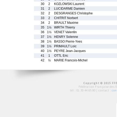
30
2
KOZLOWSKI Laurent
31
2
LUCIDARME Damien
32
2
DESGRANGES Christophe
33
2
CHITRIT Norbert
34
2
BRAULT Maxime
35
1½
WIRTH Thierry
36
1½
VENET Valentin
37
1½
HENRY Solenne
38
1½
BASSO Pierre-Yves
39
1½
PRIMAULT Loic
40
1½
PEYRE Jean-Jacques
41
1
OTTL Eric
42
½
MARIE Francois-Michel
Copyright © 2015 FFE
Fédération Française des 
tél :
01 39 44 65 80
| contact :
con