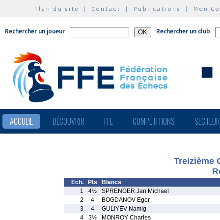
Plan du site
|
Contact
|
Publications
|
Mon C
Rechercher un joueur
Rechercher un club
ACCUEIL
DÉCOUVRIR
FFE
COMPÉTITIONS
SECTEU
Treizième 
R
Ech.
Pts
Blancs
1
4½
SPRENGER Jan Michael
2
4
BOGDANOV Egor
3
4
GULIYEV Namig
4
3½
MONROY Charles