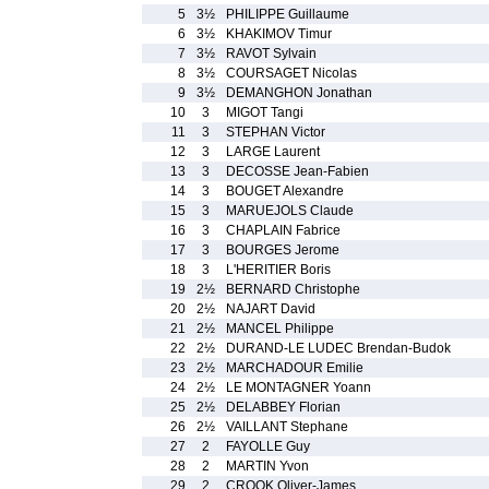
5
3½
PHILIPPE Guillaume
6
3½
KHAKIMOV Timur
7
3½
RAVOT Sylvain
8
3½
COURSAGET Nicolas
9
3½
DEMANGHON Jonathan
10
3
MIGOT Tangi
11
3
STEPHAN Victor
12
3
LARGE Laurent
13
3
DECOSSE Jean-Fabien
14
3
BOUGET Alexandre
15
3
MARUEJOLS Claude
16
3
CHAPLAIN Fabrice
17
3
BOURGES Jerome
18
3
L'HERITIER Boris
19
2½
BERNARD Christophe
20
2½
NAJART David
21
2½
MANCEL Philippe
22
2½
DURAND-LE LUDEC Brendan-Budok
23
2½
MARCHADOUR Emilie
24
2½
LE MONTAGNER Yoann
25
2½
DELABBEY Florian
26
2½
VAILLANT Stephane
27
2
FAYOLLE Guy
28
2
MARTIN Yvon
29
2
CROOK Oliver-James