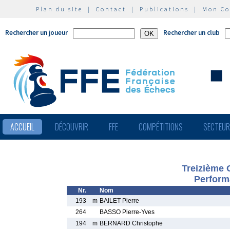
Plan du site
|
Contact
|
Publications
|
Mon C
Rechercher un joueur
Rechercher un club
ACCUEIL
DÉCOUVRIR
FFE
COMPÉTITIONS
SECTEU
Treizième 
Perform
Nr.
Nom
193
m
BAILET Pierre
264
BASSO Pierre-Yves
194
m
BERNARD Christophe