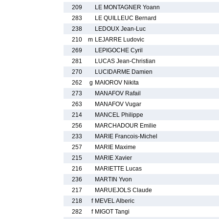
209
LE MONTAGNER Yoann
283
LE QUILLEUC Bernard
238
LEDOUX Jean-Luc
210
m
LEJARRE Ludovic
269
LEPIGOCHE Cyril
281
LUCAS Jean-Christian
270
LUCIDARME Damien
262
g
MAIOROV Nikita
273
MANAFOV Rafail
263
MANAFOV Vugar
214
MANCEL Philippe
256
MARCHADOUR Emilie
233
MARIE Francois-Michel
257
MARIE Maxime
215
MARIE Xavier
216
MARIETTE Lucas
236
MARTIN Yvon
217
MARUEJOLS Claude
218
f
MEVEL Alberic
282
f
MIGOT Tangi