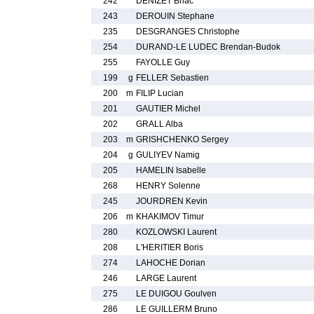
242
DENIZET Briac
243
DEROUIN Stephane
235
DESGRANGES Christophe
254
DURAND-LE LUDEC Brendan-Budok
255
FAYOLLE Guy
199
g
FELLER Sebastien
200
m
FILIP Lucian
201
GAUTIER Michel
202
GRALL Alba
203
m
GRISHCHENKO Sergey
204
g
GULIYEV Namig
205
HAMELIN Isabelle
268
HENRY Solenne
245
JOURDREN Kevin
206
m
KHAKIMOV Timur
280
KOZLOWSKI Laurent
208
L'HERITIER Boris
274
LAHOCHE Dorian
246
LARGE Laurent
275
LE DUIGOU Goulven
286
LE GUILLERM Bruno