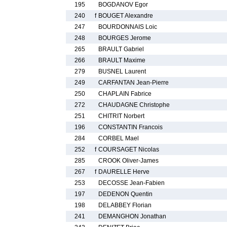
195
BOGDANOV Egor
240
f
BOUGET Alexandre
247
BOURDONNAIS Loic
248
BOURGES Jerome
265
BRAULT Gabriel
266
BRAULT Maxime
279
BUSNEL Laurent
249
CARFANTAN Jean-Pierre
250
CHAPLAIN Fabrice
272
CHAUDAGNE Christophe
251
CHITRIT Norbert
196
CONSTANTIN Francois
284
CORBEL Mael
252
f
COURSAGET Nicolas
285
CROOK Oliver-James
267
f
DAURELLE Herve
253
DECOSSE Jean-Fabien
197
DEDENON Quentin
198
DELABBEY Florian
241
DEMANGHON Jonathan