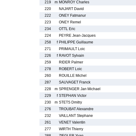
219
m
MONROY Charles
220
NAJART David
222
ONEY Fatmanur
223
ONEY Remel
234
OTTL Eric
224
PEYRE Jean-Jacques
258
f
PHILIPPE Guillaume
271
PRIMAULT Loic
226
f
RAVOT Sylvain
259
RIDER Palmer
278
ROBERT Loic
260
ROUILLE Michel
287
SAUVAGET Franck
228
m
SPRENGER Jan Michael
229
f
STEPHAN Victor
230
m
STETS Dmitry
276
TROUBAT Alexandre
232
VAILLANT Stephane
261
VENET Valentin
277
WIRTH Thierry
288
ZIEGLER Yvan