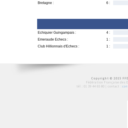
Bretagne :
6 :
Echiquier Guingampais :
4 :
Emeraude Echecs :
1 :
Club Hillionnais d'Echecs :
1 :
Copyright © 2015 FFE
Fédération Française des 
tél :
01 39 44 65 80
| contact :
con