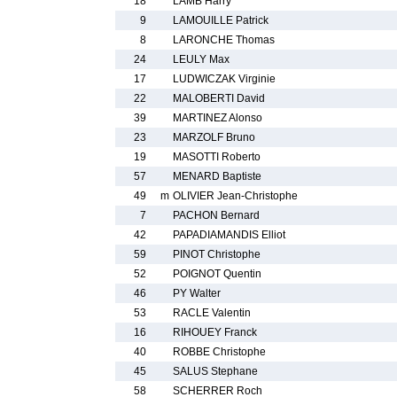
18
LAMB Harry
9
LAMOUILLE Patrick
8
LARONCHE Thomas
24
LEULY Max
17
LUDWICZAK Virginie
22
MALOBERTI David
39
MARTINEZ Alonso
23
MARZOLF Bruno
19
MASOTTI Roberto
57
MENARD Baptiste
49
m
OLIVIER Jean-Christophe
7
PACHON Bernard
42
PAPADIAMANDIS Elliot
59
PINOT Christophe
52
POIGNOT Quentin
46
PY Walter
53
RACLE Valentin
16
RIHOUEY Franck
40
ROBBE Christophe
45
SALUS Stephane
58
SCHERRER Roch