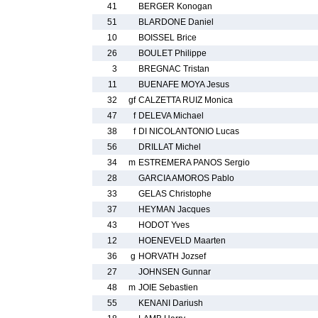
41
BERGER Konogan
51
BLARDONE Daniel
10
BOISSEL Brice
26
BOULET Philippe
3
BREGNAC Tristan
11
BUENAFE MOYA Jesus
32
gf
CALZETTA RUIZ Monica
47
f
DELEVA Michael
38
f
DI NICOLANTONIO Lucas
56
DRILLAT Michel
34
m
ESTREMERA PANOS Sergio
28
GARCIA AMOROS Pablo
33
GELAS Christophe
37
HEYMAN Jacques
43
HODOT Yves
12
HOENEVELD Maarten
36
g
HORVATH Jozsef
27
JOHNSEN Gunnar
48
m
JOIE Sebastien
55
KENANI Dariush