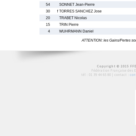
54
SONNET Jean-Pierre
30
f
TORRES SANCHEZ Jose
20
TRABET Nicolas
15
TRIN Pierre
4
WUHRMANN Daniel
ATTENTION: les Gains/Pertes sont
Copyright © 2015 FFE
Fédération Française des 
tél :
01 39 44 65 80
| contact :
con