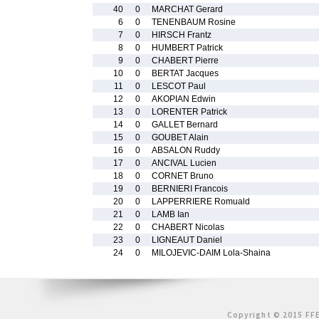
40
0
MARCHAT Gerard
6
0
TENENBAUM Rosine
7
0
HIRSCH Frantz
8
0
HUMBERT Patrick
9
0
CHABERT Pierre
10
0
BERTAT Jacques
11
0
LESCOT Paul
12
0
AKOPIAN Edwin
13
0
LORENTER Patrick
14
0
GALLET Bernard
15
0
GOUBET Alain
16
0
ABSALON Ruddy
17
0
ANCIVAL Lucien
18
0
CORNET Bruno
19
0
BERNIERI Francois
20
0
LAPPERRIERE Romuald
21
0
LAMB Ian
22
0
CHABERT Nicolas
23
0
LIGNEAUT Daniel
24
0
MILOJEVIC-DAIM Lola-Shaina
Copyright © 2015 FFE