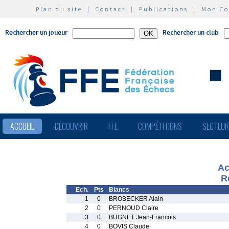
Plan du site
|
Contact
|
Publications
|
Mon C
Rechercher un joueur
Rechercher un club
ACCUEIL
DÉCOUVRIR
FFE
COMPÉTITIONS
SECTEU
Ac
R
Ech.
Pts
Blancs
1
0
BROBECKER Alain
2
0
PERNOUD Claire
3
0
BUGNET Jean-Francois
4
0
BOVIS Claude