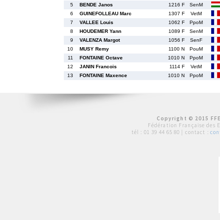
5
BENDE Janos
1216 F
SenM
6
GUINEFOLLEAU Marc
1307 F
VetM
7
VALLEE Louis
1062 F
PpoM
8
HOUDEMER Yann
1089 F
SenM
9
VALENZA Margot
1056 F
SenF
10
MUSY Remy
1100 N
PouM
11
FONTAINE Octave
1010 N
PpoM
12
JANIN Francois
1114 F
VetM
13
FONTAINE Maxence
1010 N
PpoM
Copyright © 2015 FFE
Fédération Française des 
tél :
01 39 44 65 80
| contact :
con