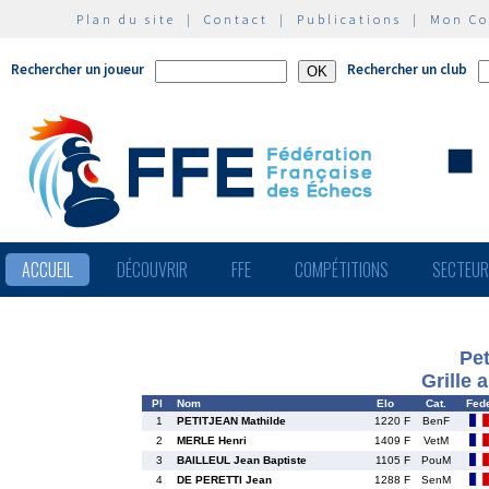
Plan du site
|
Contact
|
Publications
|
Mon C
Rechercher un joueur
Rechercher un club
ACCUEIL
DÉCOUVRIR
FFE
COMPÉTITIONS
SECTEU
Pet
Grille 
Pl
Nom
Elo
Cat.
Fed
1
PETITJEAN Mathilde
1220 F
BenF
2
MERLE Henri
1409 F
VetM
3
BAILLEUL Jean Baptiste
1105 F
PouM
4
DE PERETTI Jean
1288 F
SenM