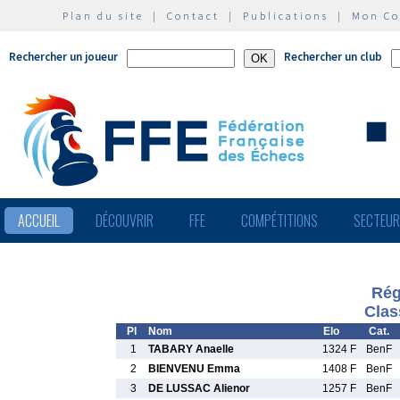
Plan du site
|
Contact
|
Publications
|
Mon C
Rechercher un joueur
Rechercher un club
ACCUEIL
DÉCOUVRIR
FFE
COMPÉTITIONS
SECTEU
Rég
Clas
Pl
Nom
Elo
Cat.
1
TABARY Anaelle
1324 F
BenF
2
BIENVENU Emma
1408 F
BenF
3
DE LUSSAC Alienor
1257 F
BenF