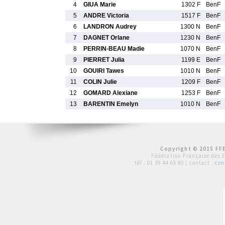
4
GIUA Marie
1302 F
BenF
5
ANDRE Victoria
1517 F
BenF
6
LANDRON Audrey
1300 N
BenF
7
DAGNET Orlane
1230 N
BenF
8
PERRIN-BEAU Madie
1070 N
BenF
9
PIERRET Julia
1199 E
BenF
10
GOUIRI Tawes
1010 N
BenF
11
COLIN Julie
1209 F
BenF
12
GOMARD Alexiane
1253 F
BenF
13
BARENTIN Emelyn
1010 N
BenF
Copyright © 2015 FFE
Fédération Française des 
tél :
01 39 44 65 80
| contact :
con