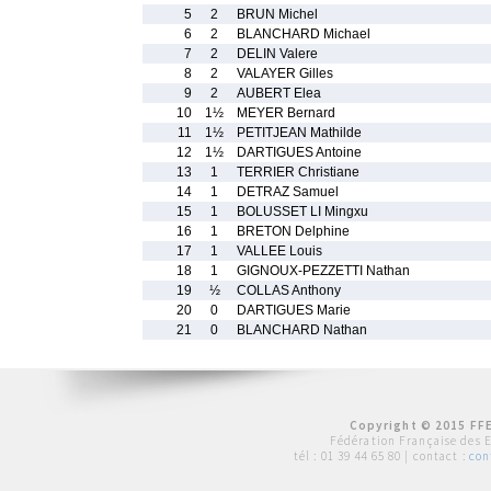
5
2
BRUN Michel
6
2
BLANCHARD Michael
7
2
DELIN Valere
8
2
VALAYER Gilles
9
2
AUBERT Elea
10
1½
MEYER Bernard
11
1½
PETITJEAN Mathilde
12
1½
DARTIGUES Antoine
13
1
TERRIER Christiane
14
1
DETRAZ Samuel
15
1
BOLUSSET LI Mingxu
16
1
BRETON Delphine
17
1
VALLEE Louis
18
1
GIGNOUX-PEZZETTI Nathan
19
½
COLLAS Anthony
20
0
DARTIGUES Marie
21
0
BLANCHARD Nathan
Copyright © 2015 FFE
Fédération Française des 
tél :
01 39 44 65 80
| contact :
con