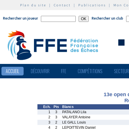
Plan du site
|
Contact
|
Publications
|
Mon C
Rechercher un joueur
Rechercher un club
ACCUEIL
DÉCOUVRIR
FFE
COMPÉTITIONS
SECTEU
13e open d
R
Ech.
Pts
Blancs
1
3
PATALANO Lila
2
3
VALAYER Antoine
3
2
LE GALL Louis
4
2
LEPOITTEVIN Daniel