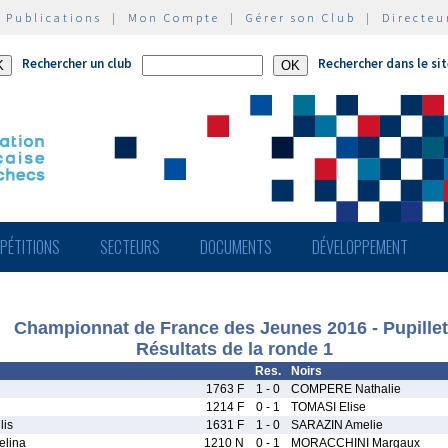
|
Publications
|
Mon Compte
|
Gérer son Club
|
Directeu
Rechercher un club
Rechercher dans le si
PÉTITIONS
SECTEURS
DOCUMENTS
DÉVELOPPEMENT
Championnat de France des Jeunes 2016 - Pupillet
Résultats de la ronde 1
Res.
Noirs
1763 F
1 - 0
COMPERE Nathalie
1214 F
0 - 1
TOMASI Elise
lis
1631 F
1 - 0
SARAZIN Amelie
lina
1210 N
0 - 1
MORACCHINI Margaux