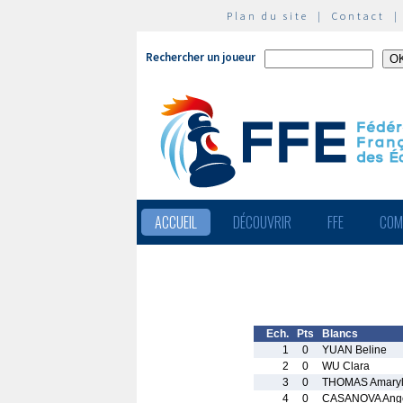
Plan du site
|
Contact
Rechercher un joueur
ACCUEIL
DÉCOUVRIR
FFE
COM
Ech.
Pts
Blancs
1
0
YUAN Beline
2
0
WU Clara
3
0
THOMAS Amaryl
4
0
CASANOVA Ange