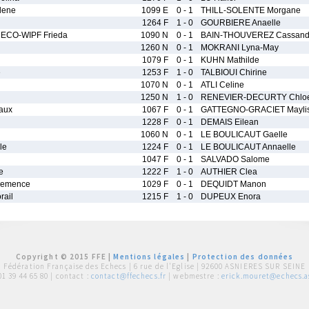
lene
1099 E
0 - 1
THILL-SOLENTE Morgane
1264 F
1 - 0
GOURBIERE Anaelle
ECO-WIPF Frieda
1090 N
0 - 1
BAIN-THOUVEREZ Cassand
1260 N
0 - 1
MOKRANI Lyna-May
1079 F
0 - 1
KUHN Mathilde
e
1253 F
1 - 0
TALBIOUI Chirine
1070 N
0 - 1
ATLI Celine
1250 N
1 - 0
RENEVIER-DECURTY Chlo
aux
1067 F
0 - 1
GATTEGNO-GRACIET Mayli
1228 F
0 - 1
DEMAIS Eilean
1060 N
0 - 1
LE BOULICAUT Gaelle
le
1224 F
0 - 1
LE BOULICAUT Annaelle
1047 F
0 - 1
SALVADO Salome
e
1222 F
1 - 0
AUTHIER Clea
emence
1029 F
0 - 1
DEQUIDT Manon
ail
1215 F
1 - 0
DUPEUX Enora
Copyright © 2015 FFE |
Mentions légales
|
Protection des données
Fédération Française des Echecs |
6 rue de l'Eglise | 92600 ASNIERES SUR SEINE
01 39 44 65 80
| contact :
contact@ffechecs.fr
| webmestre :
erick.mouret@echecs.as