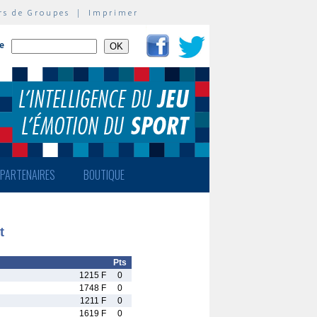
rs de Groupes
|
Imprimer
te
PARTENAIRES
BOUTIQUE
t
Pts
1215 F
0
1748 F
0
1211 F
0
1619 F
0