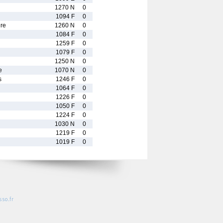
1270 N
0
1094 F
0
re
1260 N
0
1084 F
0
1259 F
0
1079 F
0
1250 N
0
e
1070 N
0
s
1246 F
0
1064 F
0
1226 F
0
1050 F
0
1224 F
0
1030 N
0
1219 F
0
1019 F
0
so.fr