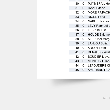
30
0
PUYMERAIL He
31
0
DAVID Marie
32
0
MOREIRA PACH
33
0
NICOD Lena
34
0
NABET Hasnaa
35
0
LEVY Raphaell
36
0
LEBRUN Lisa
37
0
HOUDE Salome
38
0
STEPHAN Marg
39
0
LAHLOU Sofia
40
0
ANGOT Emma
41
0
RENAUDIN Axel
42
0
BOUDIER Maya
43
0
MONTUS Julian
44
0
LEPOUDERE Cl
45
0
AMR-TARDIF Cor
tél :