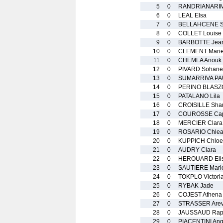
5
0
RANDRIANARIM
6
0
LEAL Elsa
7
0
BELLAHCENE S
8
0
COLLET Louise
9
0
BARBOTTE Jea
10
0
CLEMENT Marie
11
0
CHEMLA Anouk
12
0
PIVARD Sohane
13
0
SUMARRIVA PAU
14
0
PERINO BLASZ
15
0
PATALANO Lila
16
0
CROISILLE Shan
17
0
COUROSSE Cap
18
0
MERCIER Clara
19
0
ROSARIO Chle
20
0
KUPPICH Chloe
21
0
AUDRY Clara
22
0
HEROUARD Eli
23
0
SAUTIERE Mari
24
0
TOKPLO Victori
25
0
RYBAK Jade
26
0
COJEST Athena
27
0
STRASSER Arev
28
0
JAUSSAUD Rap
29
0
PIACENTINI Ang