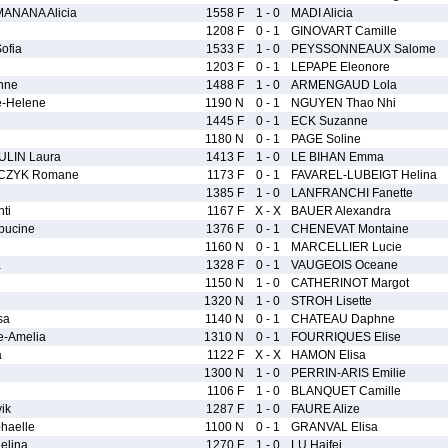
ANANA Alicia
1558 F
1 - 0
MADI Alicia
1208 F
0 - 1
GINOVART Camille
ofia
1533 F
1 - 0
PEYSSONNEAUX Salome
1203 F
0 - 1
LEPAPE Eleonore
nne
1488 F
1 - 0
ARMENGAUD Lola
-Helene
1190 N
0 - 1
NGUYEN Thao Nhi
1445 F
0 - 1
ECK Suzanne
1180 N
0 - 1
PAGE Soline
LIN Laura
1413 F
1 - 0
LE BIHAN Emma
CZYK Romane
1173 F
0 - 1
FAVAREL-LUBEIGT Helina
1385 F
1 - 0
LANFRANCHI Fanette
ti
1167 F
X - X
BAUER Alexandra
ucine
1376 F
0 - 1
CHENEVAT Montaine
1160 N
0 - 1
MARCELLIER Lucie
a
1328 F
0 - 1
VAUGEOIS Oceane
1150 N
1 - 0
CATHERINOT Margot
1320 N
1 - 0
STROH Lisette
sa
1140 N
0 - 1
CHATEAU Daphne
e-Amelia
1310 N
0 - 1
FOURRIQUES Elise
a
1122 F
X - X
HAMON Elisa
1300 N
1 - 0
PERRIN-ARIS Emilie
1106 F
1 - 0
BLANQUET Camille
ik
1287 F
1 - 0
FAURE Alize
haelle
1100 N
0 - 1
GRANVAL Elisa
elina
1270 F
1 - 0
LU Haifei