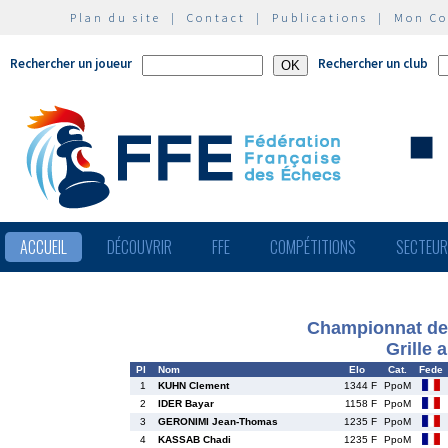
Plan du site
|
Contact
|
Publications
|
Mon C
Rechercher un joueur
Rechercher un club
ACCUEIL
DÉCOUVRIR
FFE
COMPÉTITIONS
SECTEU
Championnat de 
Grille 
Pl
Nom
Elo
Cat.
Fede
1
KUHN Clement
1344 F
PpoM
2
IDER Bayar
1158 F
PpoM
3
GERONIMI Jean-Thomas
1235 F
PpoM
4
KASSAB Chadi
1235 F
PpoM