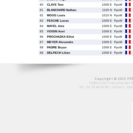
80
CLAYE Tom
1009 E
PpoM
81
BLANCHARD Nathan
1100 N
PpoM
82
MOOG Louis
1010 N
PpoM
83
FESCHE Lucas
1009 E
PpoM
84
MAYEL Anis
1009 E
PpoM
85
VOISIN Axel
1009 E
PpoM
86
PROCHAZKA Elliot
1009 E
PpoM
87
MEYER Alexandre
1009 E
PpoM
88
PADRE Bryan
1009 E
PpoM
89
DELPECH Lilian
1009 E
PpoM
Copyright © 2015 FFE
Fédération Française des 
tél :
01 39 44 65 80
| contact :
con