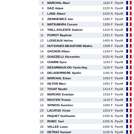
5
MARCHAL Mael
1162 F
PpoM
6
DAZI Adam
1220 N
PpoM
7
LANG Albert
1420 N
PpoM
8
ZIENKIEWICZ Jan
1260 F
PpoM
9
MATSUMURA Cocoro
1356 F
PpoM
10
THILL-SOLENTE Gabriel
1410 N
PpoM
11
POIROT Baptiste
1251 F
PpoM
12
LOISEAUX Helios
1400 N
PpoM
13
HUYGHUES-BEAUFOND Mathis
1008 F
PpoM
14
GACHON Alban
1244 F
PpoM
15
GUAZZELLI Alexandre
1020 N
PpoM
16
CHARNI Ilyes
1164 F
PpoM
17
DESARMAUX-DO Yanis-Huy
1100 F
PpoM
18
DELADERRIERE Apollo
1160 N
PpoM
19
MARCHAL Ewan
1093 F
PpoM
20
HILTON Marc
1061 F
PpoM
21
TOUAT Naofel
1414 F
PpoM
22
MARCHIX Esteban
1034 F
PpoM
23
NGUYEN Tristan
1142 F
PpoM
24
SPINOSI Aurelien
1060 F
PpoM
25
LACATUS Victor
1023 F
PpoM
26
PAQUET Guillaume
1330 N
PpoM
27
ROBIC Yael
1200 N
PpoM
28
VALLEE Louis
1090 N
PpoM
29
DETRAZ Samuel
1140 N
PpoM