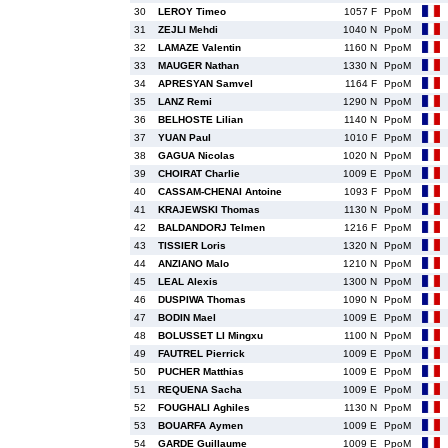
30
LEROY Timeo
1057 F
PpoM
31
ZEJLI Mehdi
1040 N
PpoM
32
LAMAZE Valentin
1160 N
PpoM
33
MAUGER Nathan
1330 N
PpoM
34
APRESYAN Samvel
1164 F
PpoM
35
LANZ Remi
1290 N
PpoM
36
BELHOSTE Lilian
1140 N
PpoM
37
YUAN Paul
1010 F
PpoM
38
GAGUA Nicolas
1020 N
PpoM
39
CHOIRAT Charlie
1009 E
PpoM
40
CASSAM-CHENAI Antoine
1093 F
PpoM
41
KRAJEWSKI Thomas
1130 N
PpoM
42
BALDANDORJ Telmen
1216 F
PpoM
43
TISSIER Loris
1320 N
PpoM
44
ANZIANO Malo
1210 N
PpoM
45
LEAL Alexis
1300 N
PpoM
46
DUSPIWA Thomas
1090 N
PpoM
47
BODIN Mael
1009 E
PpoM
48
BOLUSSET LI Mingxu
1100 N
PpoM
49
FAUTREL Pierrick
1009 E
PpoM
50
PUCHER Matthias
1009 E
PpoM
51
REQUENA Sacha
1009 E
PpoM
52
FOUGHALI Aghiles
1130 N
PpoM
53
BOUARFA Aymen
1009 E
PpoM
54
GARDE Guillaume
1009 E
PpoM