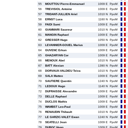
55
MOUTTOU Pierre-Emmanuel
1009 E
PpoM
56
TREVISIOL Antoine
1009 E
PpoM
57
TRIDANT-JULLIEN Ariel
1010 N
PpoM
58
ERNST Luca
1160 N
PpoM
59
FAIDI Sami
1009 E
PpoM
60
GIAMMARI Sauveur
1010 N
PpoM
61
MANGIN Raphael
1009 E
PpoM
62
GRESSER Hugo
1050 N
PpoM
63
LEVANNIER-GOUEL Marius
1009 E
PpoM
64
GUVENC Erkan
1009 E
PpoM
65
GHAZARYAN Cor
1009 E
PpoM
66
MENOUX Abel
1010 N
PpoM
67
BATT Alexian
1390 N
PpoM
68
DORVAUX-VALDIEU Teiva
1010 N
PpoM
69
SALA Matteo
1009 E
PpoM
70
SAUTIERE Quentin
1240 N
PpoM
71
LEDOUX Hugo
1140 N
PpoM
72
DUFRAISSE Alexandre
1009 E
PpoM
73
DELLE Raphael
1009 E
PpoM
74
DUCLOS Mathis
1009 E
PpoM
75
WAMBST Leo-Paul
1009 E
PpoM
76
RENAUDIN Thibault
1010 N
PpoM
77
LE GARZIC-VALET Ewan
1240 N
PpoM
78
SEATELLI Jean
1009 E
PpoM
79
DUBOC Hugo
1009 E
PpoM