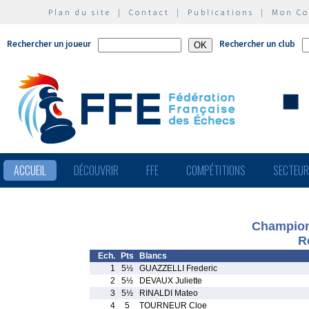
Plan du site
|
Contact
|
Publications
|
Mon C
Rechercher un joueur
Rechercher un club
ACCUEIL
DÉCOUVRIR
FFE
COMPÉTITIONS
SECTEU
Champion
R
Ech.
Pts
Blancs
1
5½
GUAZZELLI Frederic
2
5½
DEVAUX Juliette
3
5½
RINALDI Mateo
4
5
TOURNEUR Cloe