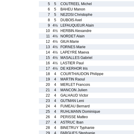
5
5
COUTREEL Michel
6
5
BAHEU Manon
7
5
NEZOSI Christophe
8
5
DUBOIS Axel
9
4½
LEFAUQUEUR Alain
10
4½
HERBIN Alexandre
11
4½
NORDET Alain
12
4½
GIUA Marie
13
4½
FORNES Marie
14
4½
LAPEYRE Maeva
15
4½
MASALLES Gabriel
16
4½
LASTIER Paul
17
4½
DE KERHOR Iris
18
4
COURTHAUDON Philippe
19
4
MARTIN Raoul
20
4
MERLET Francois
21
4
MANCON Julien
22
4
GALHAUD Victor
23
4
GUTMAN Leni
24
4
FUMEAU Bernard
25
4
RUHLMANN Dominique
26
4
PERISSE Matteo
27
4
ASTRUC Iban
28
4
BINETRUY Typhanie
29
4
FARGUES Stephanie