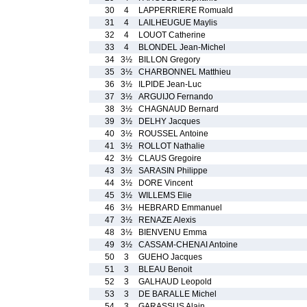
30
4
LAPPERRIERE Romuald
31
4
LAILHEUGUE Maylis
32
4
LOUOT Catherine
33
4
BLONDEL Jean-Michel
34
3½
BILLON Gregory
35
3½
CHARBONNEL Matthieu
36
3½
ILPIDE Jean-Luc
37
3½
ARGUIJO Fernando
38
3½
CHAGNAUD Bernard
39
3½
DELHY Jacques
40
3½
ROUSSEL Antoine
41
3½
ROLLOT Nathalie
42
3½
CLAUS Gregoire
43
3½
SARASIN Philippe
44
3½
DORE Vincent
45
3½
WILLEMS Elie
46
3½
HEBRARD Emmanuel
47
3½
RENAZE Alexis
48
3½
BIENVENU Emma
49
3½
CASSAM-CHENAI Antoine
50
3
GUEHO Jacques
51
3
BLEAU Benoit
52
3
GALHAUD Leopold
53
3
DE BARALLE Michel
54
3
GARASSUS Alain