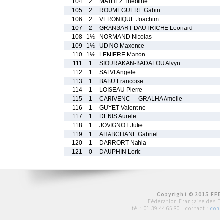
104
2
MATHEZ Theoline
105
2
ROUMEGUERE Gabin
106
2
VERONIQUE Joachim
107
2
GRANSART-DAUTRICHE Leonard
108
1½
NORMAND Nicolas
109
1½
UDINO Maxence
110
1½
LEMIERE Manon
111
1
SIOURAKAN-BADALOU Alvyn
112
1
SALVI Angele
113
1
BABU Francoise
114
1
LOISEAU Pierre
115
1
CARIVENC - - GRALHA Amelie
116
1
GUYET Valentine
117
1
DENIS Aurele
118
1
JOVIGNOT Julie
119
1
AHABCHANE Gabriel
120
1
DARRORT Nahia
121
0
DAUPHIN Loric
Copyright © 2015 FFE
Fédération Française des 
tél :
01 39 44 65 80
| contact :
con