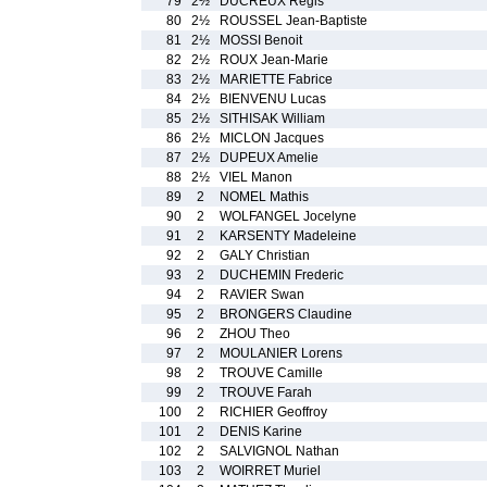
79
2½
DUCREUX Regis
80
2½
ROUSSEL Jean-Baptiste
81
2½
MOSSI Benoit
82
2½
ROUX Jean-Marie
83
2½
MARIETTE Fabrice
84
2½
BIENVENU Lucas
85
2½
SITHISAK William
86
2½
MICLON Jacques
87
2½
DUPEUX Amelie
88
2½
VIEL Manon
89
2
NOMEL Mathis
90
2
WOLFANGEL Jocelyne
91
2
KARSENTY Madeleine
92
2
GALY Christian
93
2
DUCHEMIN Frederic
94
2
RAVIER Swan
95
2
BRONGERS Claudine
96
2
ZHOU Theo
97
2
MOULANIER Lorens
98
2
TROUVE Camille
99
2
TROUVE Farah
100
2
RICHIER Geoffroy
101
2
DENIS Karine
102
2
SALVIGNOL Nathan
103
2
WOIRRET Muriel