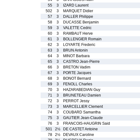
55
3
IZARD Laurent
502
3
MARQUET Didier
57
3
DALLER Philippe
58
3
DUCASSE Benjamin
59
3
VALETTE Cedric
60
3
RAMBAUT Herve
61
3
BOLLENGIER Romain
62
3
LOYARTE Frederic
63
3
BRUN Antonin
64
3
MINOT Barbara
65
3
CASTRO Jean-Pierre
66
3
BRETON Vadim
67
3
PORTE Jacques
68
3
BONOT Bernard
69
3
FENOLL Charles
70
3
HAZARABEDIAN Guy
71
3
BRUNETEAU Damien
72
3
PERROT Jessy
73
3
MARCELLIER Clement
74
3
COUBARD Samantha
75
3
GAUTIER Jean-Claude
76
3
FRANCOIS-HAUGRIN Said
501
2½
DE CASTET Antoine
78
2½
DEVAUX Caroline