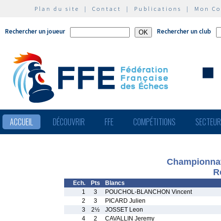
Plan du site
|
Contact
|
Publications
|
Mon C
Rechercher un joueur
Rechercher un club
ACCUEIL
DÉCOUVRIR
FFE
COMPÉTITIONS
SECTEU
Championnat 
R
Ech.
Pts
Blancs
1
3
POUCHOL-BLANCHON Vincent
2
3
PICARD Julien
3
2½
JOSSET Leon
4
2
CAVALLIN Jeremy