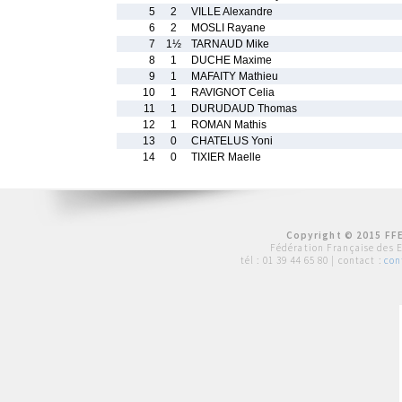
5
2
VILLE Alexandre
6
2
MOSLI Rayane
7
1½
TARNAUD Mike
8
1
DUCHE Maxime
9
1
MAFAITY Mathieu
10
1
RAVIGNOT Celia
11
1
DURUDAUD Thomas
12
1
ROMAN Mathis
13
0
CHATELUS Yoni
14
0
TIXIER Maelle
Copyright © 2015 FFE
Fédération Française des 
tél :
01 39 44 65 80
| contact :
con