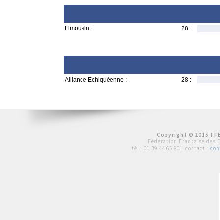
Limousin :
28 :
Alliance Echiquéenne :
28 :
Copyright © 2015 FFE
Fédération Française des 
tél :
01 39 44 65 80
| contact :
con