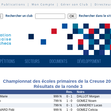
|
Publications
|
Mon Compte
|
Gérer son Club
|
Directeu
Rechercher un club
Rechercher dans le si
PÉTITIONS
SECTEURS
DOCUMENTS
DÉVELOPPEMENT
Championnat des écoles primaires de la Creuse 20
Résultats de la ronde 3
Res.
Noirs
Marie
999 N
0 - 1
DALLOT Morgan
n
799 N
1 - 0
GOMEZ Noam
799 N
0 - 1
LANNEREY Lucas
ARD Fidji
999 N
1 - 0
GOMEZ Celicia