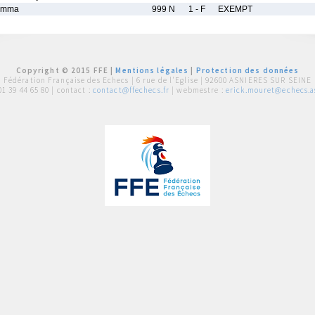
Emma
999 N
1 - F
EXEMPT
Copyright © 2015 FFE |
Mentions légales
|
Protection des données
Fédération Française des Echecs |
6 rue de l'Eglise | 92600 ASNIERES SUR SEINE
01 39 44 65 80
| contact :
contact@ffechecs.fr
| webmestre :
erick.mouret@echecs.as