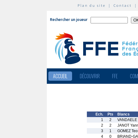
Plan du site
|
Contact
Rechercher un joueur
ACCUEIL
DÉCOUVRIR
FFE
COM
Ech.
Pts
Blancs
1
2
VANDAELE 
2
2
JANOT Yan
3
1
GOMEZ Teo
4
0
BRIAND-GAV