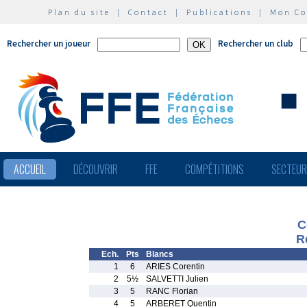
Plan du site
|
Contact
|
Publications
|
Mon C
Rechercher un joueur
Rechercher un club
ACCUEIL
DÉCOUVRIR
FFE
COMPÉTITIONS
SECTEU
C
R
Ech.
Pts
Blancs
1
6
ARIES Corentin
2
5½
SALVETTI Julien
3
5
RANC Florian
4
5
ARBERET Quentin