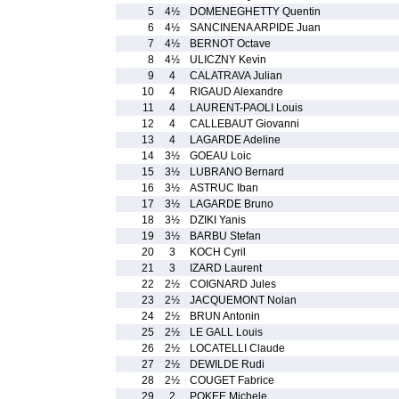
5
4½
DOMENEGHETTY Quentin
6
4½
SANCINENA ARPIDE Juan
7
4½
BERNOT Octave
8
4½
ULICZNY Kevin
9
4
CALATRAVA Julian
10
4
RIGAUD Alexandre
11
4
LAURENT-PAOLI Louis
12
4
CALLEBAUT Giovanni
13
4
LAGARDE Adeline
14
3½
GOEAU Loic
15
3½
LUBRANO Bernard
16
3½
ASTRUC Iban
17
3½
LAGARDE Bruno
18
3½
DZIKI Yanis
19
3½
BARBU Stefan
20
3
KOCH Cyril
21
3
IZARD Laurent
22
2½
COIGNARD Jules
23
2½
JACQUEMONT Nolan
24
2½
BRUN Antonin
25
2½
LE GALL Louis
26
2½
LOCATELLI Claude
27
2½
DEWILDE Rudi
28
2½
COUGET Fabrice
29
2
POKEE Michele