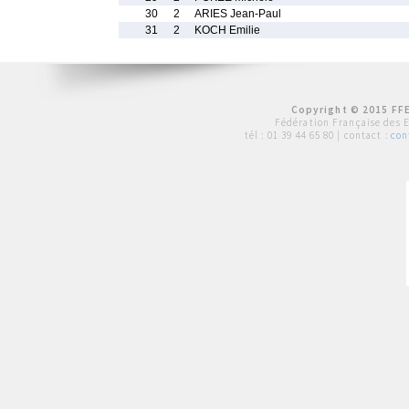
30
2
ARIES Jean-Paul
31
2
KOCH Emilie
Copyright © 2015 FFE
Fédération Française des 
tél :
01 39 44 65 80
| contact :
con