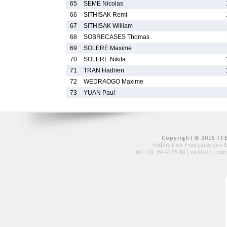
65
SEME Nicolas
66
SITHISAK Remi
67
SITHISAK William
68
SOBRECASES Thomas
69
SOLERE Maxime
70
SOLERE Nikita
71
TRAN Hadrien
72
WEDRAOGO Maxime
73
YUAN Paul
Copyright © 2015 FFE
Fédération Française des 
tél :
01 39 44 65 80
| contact :
con