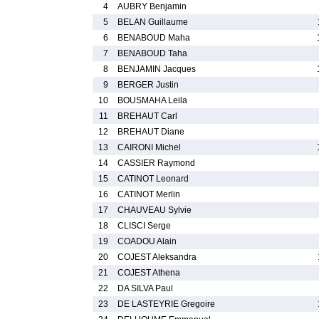
4
AUBRY Benjamin
5
BELAN Guillaume
6
BENABOUD Maha
7
BENABOUD Taha
8
BENJAMIN Jacques
9
BERGER Justin
10
BOUSMAHA Leila
11
BREHAUT Carl
12
BREHAUT Diane
13
CAIRONI Michel
14
CASSIER Raymond
15
CATINOT Leonard
16
CATINOT Merlin
17
CHAUVEAU Sylvie
18
CLISCI Serge
19
COADOU Alain
20
COJEST Aleksandra
21
COJEST Athena
22
DA SILVA Paul
23
DE LASTEYRIE Gregoire