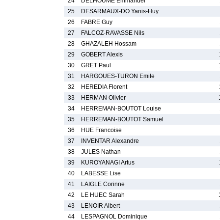
24
DELHOUME Emmanuel
25
DESARMAUX-DO Yanis-Huy
26
FABRE Guy
27
FALCOZ-RAVASSE Nils
28
GHAZALEH Hossam
29
GOBERT Alexis
30
GRET Paul
31
HARGOUES-TURON Emile
32
HEREDIA Florent
33
HERMAN Olivier
34
HERREMAN-BOUTOT Louise
35
HERREMAN-BOUTOT Samuel
36
HUE Francoise
37
INVENTAR Alexandre
38
JULES Nathan
39
KUROYANAGI Artus
40
LABESSE Lise
41
LAIGLE Corinne
42
LE HUEC Sarah
43
LENOIR Albert
44
LESPAGNOL Dominique