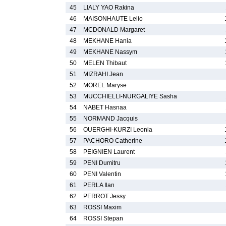
45
LIALY YAO Rakina
46
MAISONHAUTE Lelio
47
MCDONALD Margaret
48
MEKHANE Hania
49
MEKHANE Nassym
50
MELEN Thibaut
51
MIZRAHI Jean
52
MOREL Maryse
53
MUCCHIELLI-NURGALIYE Sasha
54
NABET Hasnaa
55
NORMAND Jacquis
56
OUERGHI-KURZI Leonia
57
PACHORO Catherine
58
PEIGNIEN Laurent
59
PENI Dumitru
60
PENI Valentin
61
PERLA Ilan
62
PERROT Jessy
63
ROSSI Maxim
64
ROSSI Stepan