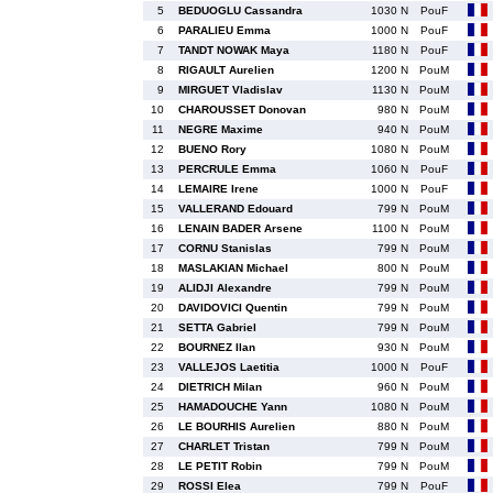
5
BEDUOGLU Cassandra
1030 N
PouF
6
PARALIEU Emma
1000 N
PouF
7
TANDT NOWAK Maya
1180 N
PouF
8
RIGAULT Aurelien
1200 N
PouM
9
MIRGUET Vladislav
1130 N
PouM
10
CHAROUSSET Donovan
980 N
PouM
11
NEGRE Maxime
940 N
PouM
12
BUENO Rory
1080 N
PouM
13
PERCRULE Emma
1060 N
PouF
14
LEMAIRE Irene
1000 N
PouF
15
VALLERAND Edouard
799 N
PouM
16
LENAIN BADER Arsene
1100 N
PouM
17
CORNU Stanislas
799 N
PouM
18
MASLAKIAN Michael
800 N
PouM
19
ALIDJI Alexandre
799 N
PouM
20
DAVIDOVICI Quentin
799 N
PouM
21
SETTA Gabriel
799 N
PouM
22
BOURNEZ Ilan
930 N
PouM
23
VALLEJOS Laetitia
1000 N
PouF
24
DIETRICH Milan
960 N
PouM
25
HAMADOUCHE Yann
1080 N
PouM
26
LE BOURHIS Aurelien
880 N
PouM
27
CHARLET Tristan
799 N
PouM
28
LE PETIT Robin
799 N
PouM
29
ROSSI Elea
799 N
PouF