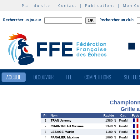
Plan du site
|
Contact
|
Publications
|
Mon C
Rechercher un joueur
Rechercher un club
ACCUEIL
DÉCOUVRIR
FFE
COMPÉTITIONS
SECTEU
Championna
Grille 
Pl
Nom
Rapide
Cat.
Fede
1
TRAN Jeremy
1580 N
PouM
2
CHAINTREAU Maxime
1340 N
PouM
3
LESAGE Martin
1180 N
PouM
4
PARALIEU Maxime
1060 N
PouM