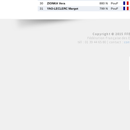
30
ZIONKA Vera
880 N
PouF
31
YAO-LECLERC Margot
799 N
PouF
Copyright © 2015 FFE
Fédération Française des 
tél :
01 39 44 65 80
| contact :
con